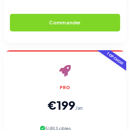
Commander
TOP CHOIX
PRO
€199
/an
5 URLS cibles