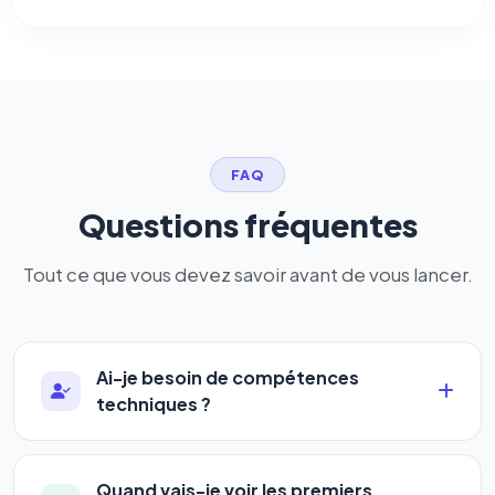
FAQ
Questions fréquentes
Tout ce que vous devez savoir avant de vous lancer.
Ai-je besoin de compétences
techniques ?
Absolument pas. Notre logiciel a été conçu pour
être accessible à
tous les profils
: artisans,
Quand vais-je voir les premiers