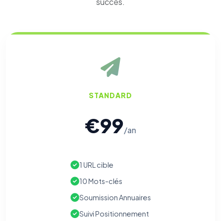
succès.
STANDARD
€99
/an
1 URL cible
10 Mots-clés
Soumission Annuaires
Suivi Positionnement