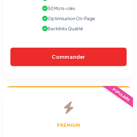
50 Mots-clés
Optimisation On-Page
Backlinks Qualité
Commander
⚙️
POPULAIRE
Cookies essentiels
TOUJOURS ACTIF
Nécessaires au fonctionnement du site : session, sécurité,
mémorisation de vos choix de consentement. Ils ne
peuvent pas être désactivés.
PREMIUM