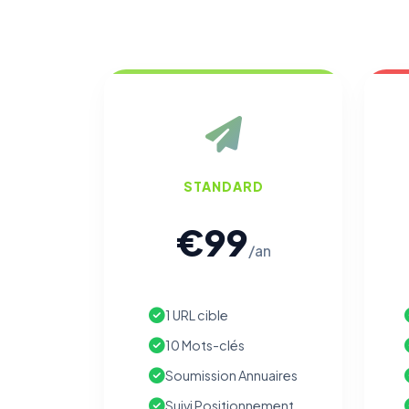
STANDARD
€99
/an
1 URL cible
10 Mots-clés
Soumission Annuaires
Suivi Positionnement