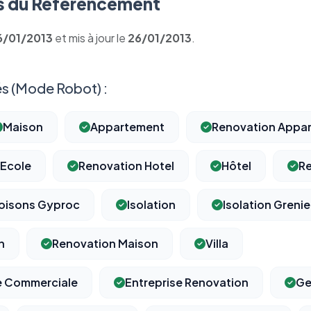
 du Référencement
6/01/2013
et mis à jour le
26/01/2013
.
s (Mode Robot) :
Maison
Appartement
Renovation Appa
Ecole
Renovation Hotel
Hôtel
R
oisons Gyproc
Isolation
Isolation Grenie
n
Renovation Maison
Villa
e Commerciale
Entreprise Renovation
Ge