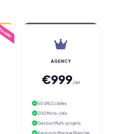
ULAIRE
AGENCY
€999
/an
50 URLS cibles
200 Mots-clés
Gestion Multi-projets
Rapports Marque Blanche