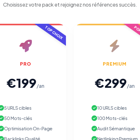
Choisissez votre pack et rejoignez nos références succès.
TOP CHOIX
POP
PRO
PREMIUM
€199
€299
/an
/an
5 URLS cibles
10 URLS cibles
50 Mots-clés
100 Mots-clés
Optimisation On-Page
Audit Sémantique
Backlinks Qualité
Netlinking Premium