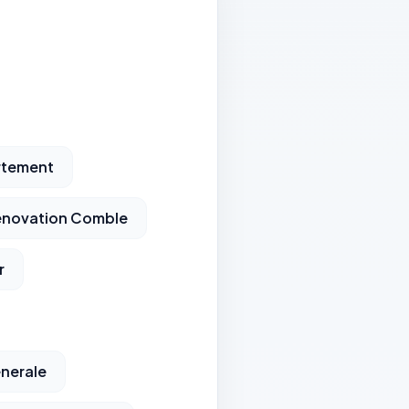
rtement
enovation Comble
r
nerale