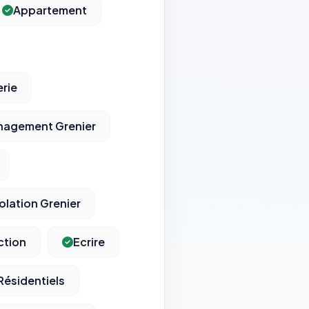
Appartement
erie
agement Grenier
solation Grenier
ction
Ecrire
Résidentiels