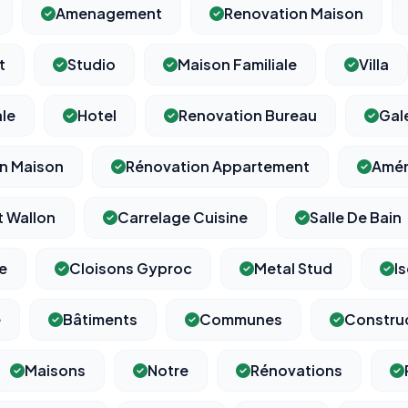
Amenagement
Renovation Maison
t
Studio
Maison Familiale
Villa
⚙️
le
Hotel
Renovation Bureau
Gal
Cookies essentiels
on Maison
Rénovation Appartement
Amén
TOUJOURS ACTIF
Nécessaires au fonctionnement du site : session, sécurité,
mémorisation de vos choix de consentement. Ils ne peuvent
pas être désactivés.
t Wallon
Carrelage Cuisine
Salle De Bain
re
Cloisons Gyproc
Metal Stud
I
Cookies analytiques
Nous aident à comprendre comment vous utilisez le site
(pages visitées, durée de visite) pour l'améliorer. Données
e
Bâtiments
Communes
Constru
anonymisées via Google Analytics.
Maisons
Notre
Rénovations
Cookies marketing