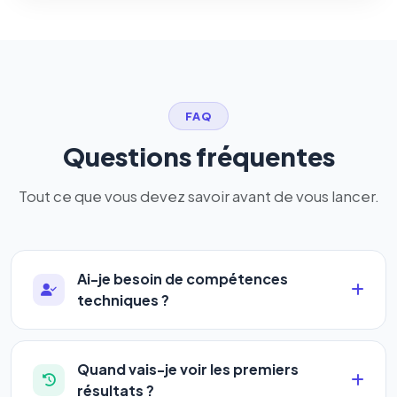
FAQ
Questions fréquentes
Tout ce que vous devez savoir avant de vous lancer.
Ai-je besoin de compétences
techniques ?
Absolument pas. Notre logiciel a été conçu pour
être accessible à
tous les profils
: artisans,
Quand vais-je voir les premiers
commerçants, auto-entrepreneurs, PME ou
résultats ?