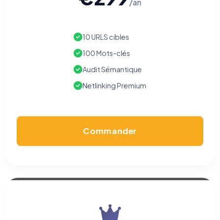
/an
10 URLS cibles
100 Mots-clés
Audit Sémantique
Netlinking Premium
Commander