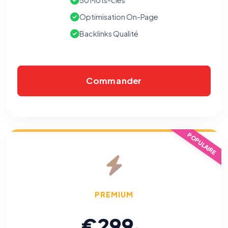
50 Mots-clés
Traceurs des courriels
HORS SITE WEB
Les e-mails peuvent contenir un pixel d'ouverture et des liens
Optimisation On-Page
traçants (Art. 82 loi Informatique et Libertés ; recommandation CNIL
pixels 2026 / FAQ juillet 2026).
Ce suivi n'est pas géré par ce
Backlinks Qualité
bandeau cookies
(cadre distinct du site web). Pour vous y
opposer : utilisez le
lien dédié en pied de chaque courriel
(« Pour
vous opposer à ce suivi ») — sans vous désinscrire des envois — ou
écrivez à
contact@logicielreferencement.com
. Détail :
Politique de
confidentialité
(section Traceurs dans les Courriels).
Commander
POPULAIRE
PREMIUM
€299