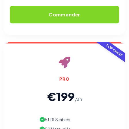
Commander
⚙️
Cookies essentiels
TOUJOURS ACTIF
Nécessaires au fonctionnement du site : session, sécurité,
TOP CHOIX
mémorisation de vos choix de consentement. Ils ne
peuvent pas être désactivés.
Cookies analytiques
Nous aident à comprendre comment vous utilisez le site
(pages visitées, durée de visite) pour l'améliorer. Données
PRO
anonymisées via Google Analytics.
€199
Cookies marketing
/an
Permettent d'afficher des publicités pertinentes et de
mesurer l'efficacité de nos campagnes (Google Ads,
Meta/Facebook). Vous pouvez les refuser sans impact sur
votre navigation.
5 URLS cibles