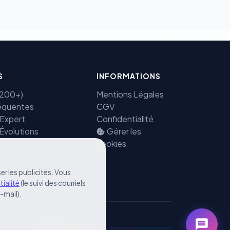
S
INFORMATIONS
(7200+)
Mentions Légales
équentes
CGV
 Expert
Confidentialité
 Évolutions
Gérer les
cookies
er les publicités. Vous
tialité
(le suivi des courriels
e-mail).