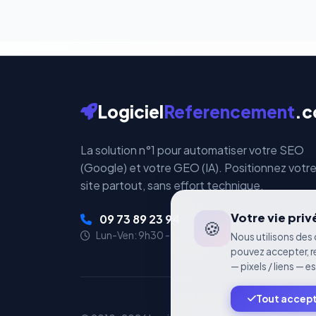
Logiciel
Referencement
.
La solution n°1 pour automatiser votre SEO
(Google) et votre GEO (IA). Positionnez votr
site partout, sans effort technique.
Votre vie pri
09 73 89 23 94
🍪
Lun-Ven: 9h30 - 18h00
Nous utilisons des 
pouvez accepter, r
— pixels / liens — e
Tout accep