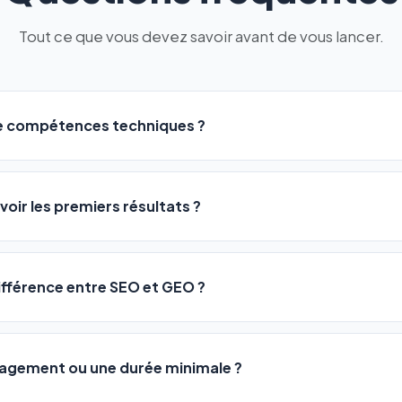
Tout ce que vous devez savoir avant de vous lancer.
de compétences techniques ?
logiciel a été conçu pour être accessible à
tous les profils
: a
ME ou agences. Pas de code, pas de configuration complexe —
voir les premiers résultats ?
 décrivez votre activité, et le logiciel gère tout en automatiqu
sateurs observent une amélioration de leur positionnement en
4 
rathon, pas un sprint — mais notre logiciel
accélère considér
différence entre SEO et GEO ?
isant les actions SEO et GEO 24h/24. Vous suivez l'évolution 
Optimization) vous positionne sur les moteurs classiques : Goo
 Optimization) va plus loin : il fait en sorte que les IA généra
ngagement ou une durée minimale ?
us citent comme référence dans leurs réponses. Notre logiciel e