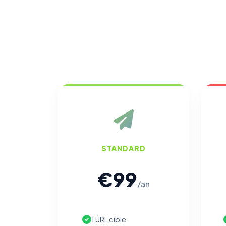
STANDARD
€99
/an
1 URL cible