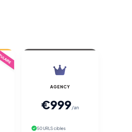
ULAIRE
AGENCY
€999
/an
50 URLS cibles