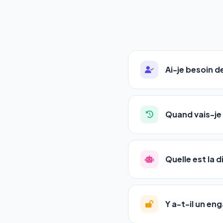
Ai-je besoin 
Absolument pas. Notre 
auto-entrepreneurs, P
Quand vais-je 
l'adresse de votre site,
La plupart de nos utili
référencement est un ma
Quelle est la 
progression
en automat
votre tableau de bord.
Le
SEO
(Search Engine 
GEO
(Generative Engine
Y a-t-il un e
Gemini et Perplexity
vo