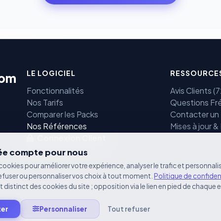
LE LOGICIEL
RESSOURCE
com
Fonctionnalités
Avis Clients 
Nos Tarifs
Questions Fr
Comparer les Packs
Contacter un
e
Nos Références
Mises à jour &
Connexion Client
vée compte pour nous
cookies pour améliorer votre expérience, analyser le trafic et personnalis
efuser ou personnaliser vos choix à tout moment.
Politique de confiden
st distinct des cookies du site ; opposition via le lien en pied de chaque 
ter
Personnaliser
Tout refuser