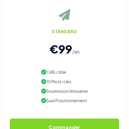
STANDARD
€99
/an
1 URL cible
10 Mots-clés
Soumission Annuaires
Suivi Positionnement
Commander