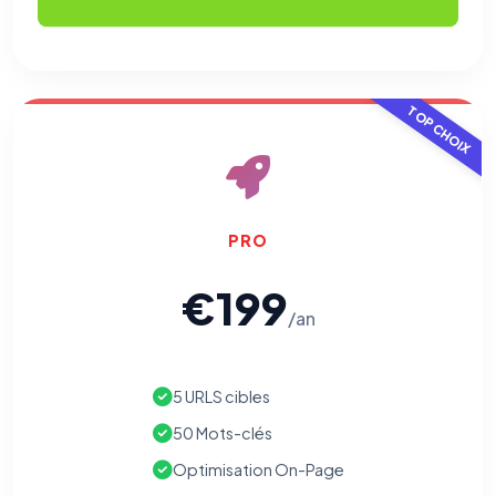
TOP CHOIX
PRO
€199
/an
5 URLS cibles
50 Mots-clés
Optimisation On-Page