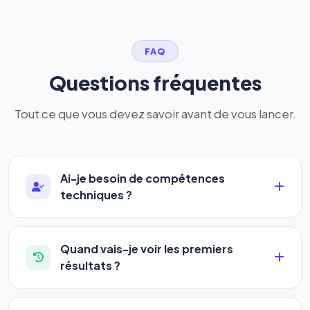
FAQ
Questions fréquentes
Tout ce que vous devez savoir avant de vous lancer.
Ai-je besoin de compétences
techniques ?
Absolument pas. Notre logiciel a été conçu pour
être accessible à
tous les profils
: artisans,
Quand vais-je voir les premiers
commerçants, auto-entrepreneurs, PME ou
résultats ?
agences. Pas de code, pas de configuration
La plupart de nos utilisateurs observent une
complexe — vous renseignez l'adresse de votre