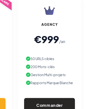
ULAIRE
AGENCY
€999
/an
50 URLS cibles
200 Mots-clés
Gestion Multi-projets
Rapports Marque Blanche
Commander