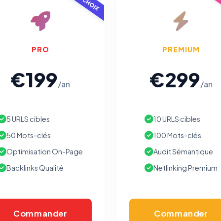
TOP CHOIX
POP
PRO
PREMIUM
€199
€299
/an
/an
5 URLS cibles
10 URLS cibles
50 Mots-clés
100 Mots-clés
Optimisation On-Page
Audit Sémantique
Backlinks Qualité
Netlinking Premium
Commander
Commander