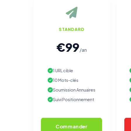
STANDARD
€99
/an
1 URL cible
10 Mots-clés
Soumission Annuaires
Suivi Positionnement
Commander