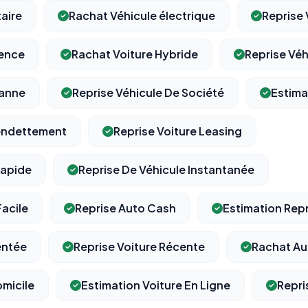
taire
Rachat Véhicule électrique
Reprise 
sence
Rachat Voiture Hybride
Reprise Véh
⚙️
Panne
Reprise Véhicule De Société
Estima
Cookies essentiels
TOUJOURS ACTIF
rendettement
Reprise Voiture Leasing
Nécessaires au fonctionnement du site : session, sécurité,
mémorisation de vos choix de consentement. Ils ne peuvent
pas être désactivés.
Rapide
Reprise De Véhicule Instantanée
Facile
Reprise Auto Cash
Estimation Repr
Cookies analytiques
Nous aident à comprendre comment vous utilisez le site
(pages visitées, durée de visite) pour l'améliorer. Données
entée
Reprise Voiture Récente
Rachat Au
anonymisées via Google Analytics.
omicile
Estimation Voiture En Ligne
Repri
Cookies marketing