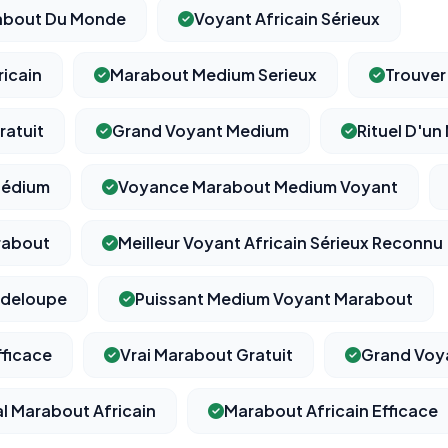
rabout Du Monde
Voyant Africain Sérieux
icain
Marabout Medium Serieux
Trouver
ratuit
Grand Voyant Medium
Rituel D'un
Médium
Voyance Marabout Medium Voyant
rabout
Meilleur Voyant Africain Sérieux Reconnu
adeloupe
Puissant Medium Voyant Marabout
fficace
Vrai Marabout Gratuit
Grand Voya
l Marabout Africain
Marabout Africain Efficace