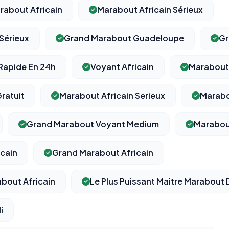
rabout Africain
Marabout Africain Sérieux
Sérieux
Grand Marabout Guadeloupe
Gr
⚙️
 Rapide En 24h
Voyant Africain
Marabout 
Cookies essentiels
TOUJOURS ACTIF
ratuit
Marabout Africain Serieux
Marabo
Nécessaires au fonctionnement du site : session, sécurité,
mémorisation de vos choix de consentement. Ils ne peuvent
pas être désactivés.
Grand Marabout Voyant Medium
Marabou
cain
Grand Marabout Africain
Cookies analytiques
Nous aident à comprendre comment vous utilisez le site
(pages visitées, durée de visite) pour l'améliorer. Données
about Africain
Le Plus Puissant Maitre Marabout
anonymisées via Google Analytics.
i
Cookies marketing