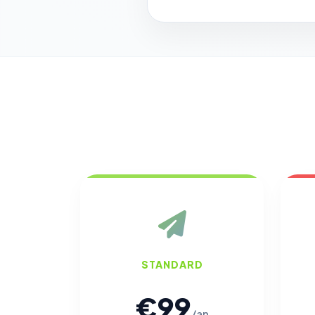
STANDARD
€99
/an