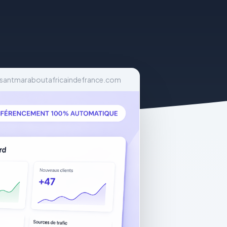
ssantmaraboutafricaindefrance.com