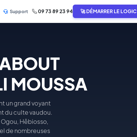
09 73 89 23 94
🚀 DÉMARRER LE LOGIC
Support
RABOUT
LI MOUSSA
t un grand voyant
ant du culte vaudou.
a, Ogou, Hêbiosso,
nnel de nombreuses