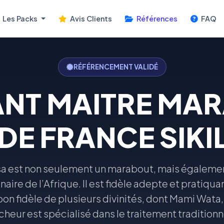
Les Packs
Avis Clients
Références
FAQ
RÉFÉRENCEMENT VALIDÉ
ANT MAITRE MA
 DE FRANCE SIKI
 est non seulement un marabout, mais égalemen
aire de l’Afrique. Il est fidèle adepte et pratiqu
n bon fidèle de plusieurs divinités, dont Mami Wat
icheur est spécialisé dans le traitement traditio