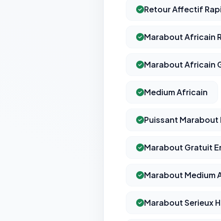
Retour Affectif Ra
Marabout Africain R
Marabout Africain G
Medium Africain
Puissant Marabout
Marabout Gratuit E
Marabout Medium A
Marabout Serieux 