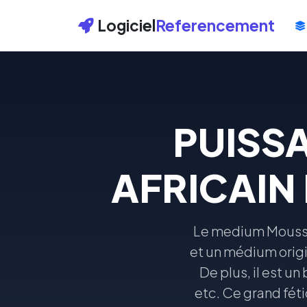
Logiciel
Referencement
PUISS
AFRICAIN
Le medium Moussa
et un médium origin
De plus, il est u
etc. Ce grand fét