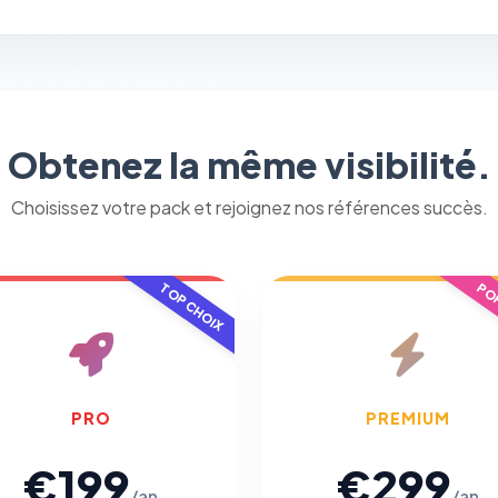
Obtenez la même visibilité.
Choisissez votre pack et rejoignez nos références succès.
TOP CHOIX
POP
PRO
PREMIUM
€199
€299
/an
/an