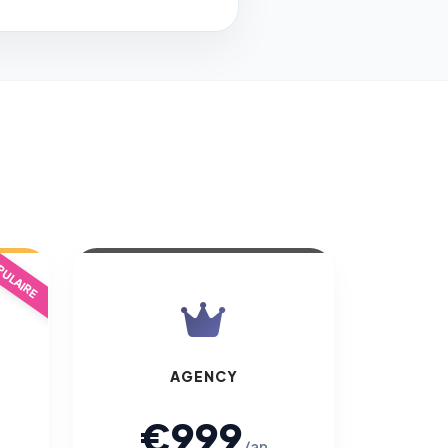
ULAIRE
AGENCY
€999
/an