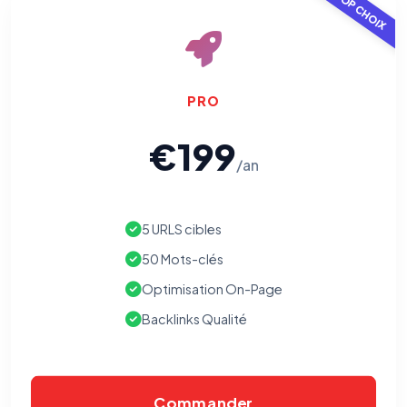
TOP CHOIX
PRO
€199
/an
5 URLS cibles
50 Mots-clés
Optimisation On-Page
Backlinks Qualité
Commander