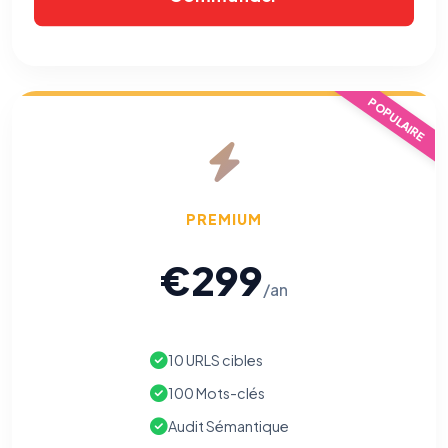
POPULAIRE
PREMIUM
€299
/an
10 URLS cibles
100 Mots-clés
Audit Sémantique