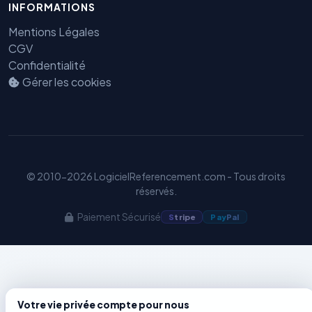
INFORMATIONS
Mentions Légales
Benjamin — Agent IA SEO &
CGV
GEO
Confidentialité
Gérer les cookies
© 2010-2026 LogicielReferencement.com - Tous droits
réservés.
Paiement Sécurisé
S
tripe
Pay
Pal
Votre vie privée compte pour nous