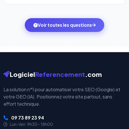
l'onglet
« Migrer votre pack »
pour basculer en
Totalement. Nous utilisons
Stripe
et
PayPal
, deux
quelques clics vers le pack qui correspond à vos
des systèmes de paiement les plus sécurisés au
ambitions du moment — sans perdre vos données ni
monde. Vos données bancaires ne transitent jamais
Voir toutes les questions
votre historique.
par nos serveurs — elles sont gérées directement et
cryptées par ces plateformes certifiées PCI DSS.
Logiciel
Referencement
.com
La solution n°1 pour automatiser votre SEO (Google) et
votre GEO (IA). Positionnez votre site partout, sans
effort technique.
09 73 89 23 94
Lun-Ven: 9h30 - 18h00