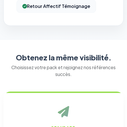
Retour Affectif Témoignage
Obtenez la même visibilité.
⚙️
Choisissez votre pack et rejoignez nos références
succès.
Cookies essentiels
TOUJOURS ACTIF
Nécessaires au fonctionnement du site : session, sécurité,
mémorisation de vos choix de consentement. Ils ne
peuvent pas être désactivés.
Cookies analytiques
Nous aident à comprendre comment vous utilisez le site
(pages visitées, durée de visite) pour l'améliorer. Données
anonymisées via Google Analytics.