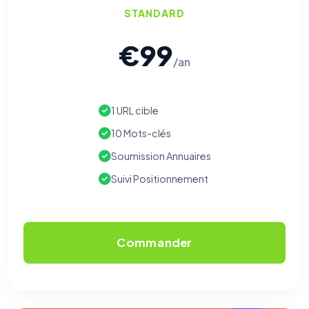
STANDARD
€99
/an
1 URL cible
10 Mots-clés
Soumission Annuaires
Suivi Positionnement
Commander