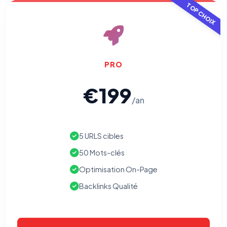
TOP CHOIX
PRO
€199
/an
5 URLS cibles
50 Mots-clés
Optimisation On-Page
Backlinks Qualité