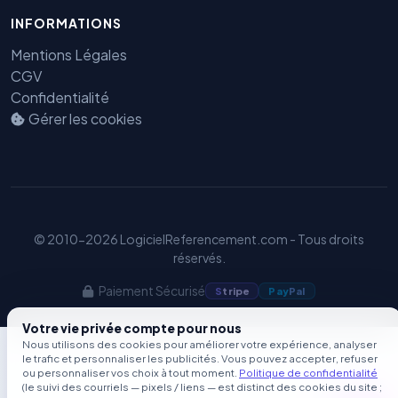
GEO
INFORMATIONS
Mentions Légales
CGV
Confidentialité
Gérer les cookies
© 2010-2026 LogicielReferencement.com - Tous droits
réservés.
Paiement Sécurisé
S
tripe
Pay
Pal
Votre vie privée compte pour nous
Nous utilisons des cookies pour améliorer votre expérience, analyser
le trafic et personnaliser les publicités. Vous pouvez accepter, refuser
ou personnaliser vos choix à tout moment.
Politique de confidentialité
(le suivi des courriels — pixels / liens — est distinct des cookies du site ;