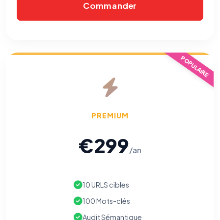
Commander
POPULAIRE
PREMIUM
€299
/an
10 URLS cibles
100 Mots-clés
⚙️
Audit Sémantique