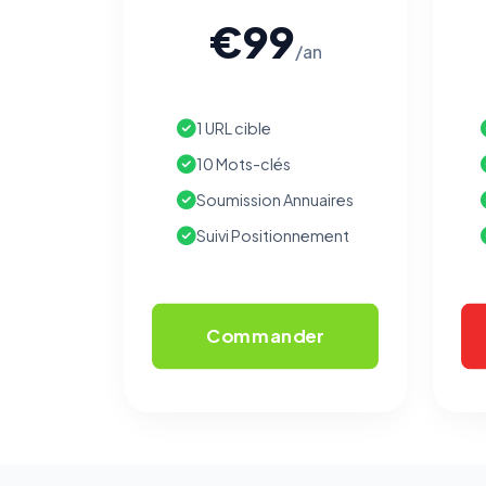
€99
/an
1 URL cible
10 Mots-clés
Soumission Annuaires
Suivi Positionnement
Commander