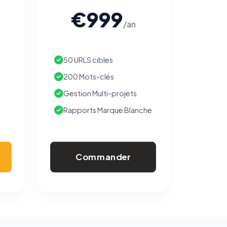
€999
/an
50 URLS cibles
200 Mots-clés
Gestion Multi-projets
Rapports Marque Blanche
Commander