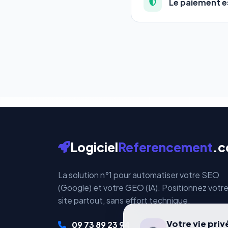
Le paiement es
qui correspond à vos a
Totalement. Nous utili
Vos données bancaires 
par ces plateformes ce
Logiciel
Referencement
.
La solution n°1 pour automatiser votre SEO
(Google) et votre GEO (IA). Positionnez votr
site partout, sans effort technique.
Votre vie pri
09 73 89 23 94