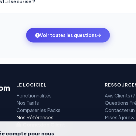
t-il sécurisé ?
mbitions du moment — sans perdre vos données ni votre histori
sons
Stripe
et
PayPal
, deux des systèmes de paiement les plus
ne transitent jamais par nos serveurs — elles sont gérées dir
rtifiées PCI DSS.
Voir toutes les questions
LE LOGICIEL
RESSOURCE
com
Fonctionnalités
Avis Clients 
Nos Tarifs
Questions Fr
Comparer les Packs
Contacter un
e
Nos Références
Mises à jour &
Connexion Client
vée compte pour nous