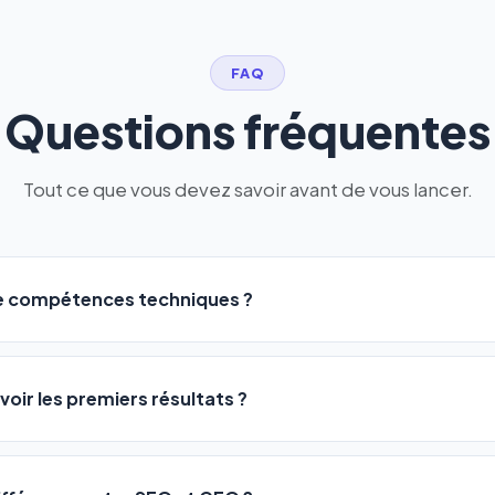
FAQ
Questions fréquentes
Tout ce que vous devez savoir avant de vous lancer.
de compétences techniques ?
logiciel a été conçu pour être accessible à
tous les profils
: a
ME ou agences. Pas de code, pas de configuration complexe —
voir les premiers résultats ?
 décrivez votre activité, et le logiciel gère tout en automatiqu
sateurs observent une amélioration de leur positionnement en
4 
rathon, pas un sprint — mais notre logiciel
accélère considér