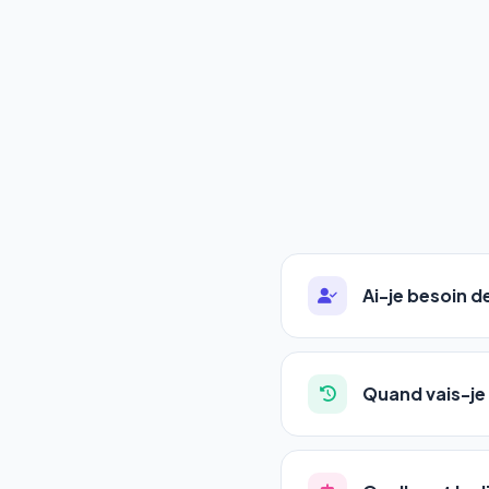
Ai-je besoin 
Absolument pas. Notre 
auto-entrepreneurs, P
Quand vais-je 
l'adresse de votre site,
La plupart de nos utili
référencement est un ma