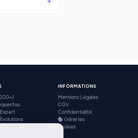
que.
 sécurisés au monde.
ectement et cryptées
Benjamin — Agent IA SEO &
GEO
S
INFORMATIONS
(7200+)
Mentions Légales
équentes
CGV
 Expert
Confidentialité
 Évolutions
Gérer les
cookies