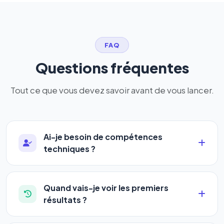
FAQ
Questions fréquentes
Tout ce que vous devez savoir avant de vous lancer.
Ai-je besoin de compétences
techniques ?
Absolument pas. Notre logiciel a été conçu pour
être accessible à
tous les profils
: artisans,
Quand vais-je voir les premiers
commerçants, auto-entrepreneurs, PME ou
résultats ?
agences. Pas de code, pas de configuration
La plupart de nos utilisateurs observent une
complexe — vous renseignez l'adresse de votre