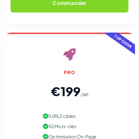
Commander
Les e-mails peuvent contenir un pixel d'ouverture et des liens
traçants (Art. 82 loi Informatique et Libertés ; recommandation CNIL
pixels 2026 / FAQ juillet 2026).
Ce suivi n'est pas géré par ce
bandeau cookies
(cadre distinct du site web). Pour vous y
opposer : utilisez le
lien dédié en pied de chaque courriel
(« Pour
vous opposer à ce suivi ») — sans vous désinscrire des envois — ou
écrivez à
contact@logicielreferencement.com
. Détail :
Politique de
TOP CHOIX
confidentialité
(section Traceurs dans les Courriels).
PRO
€199
/an
5 URLS cibles
50 Mots-clés
Optimisation On-Page