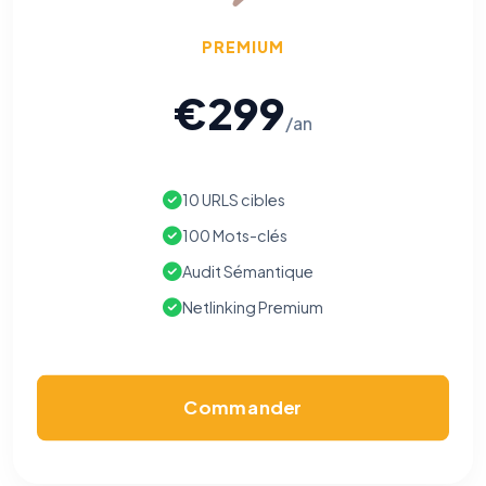
PREMIUM
€299
/an
10 URLS cibles
100 Mots-clés
Audit Sémantique
Netlinking Premium
Commander