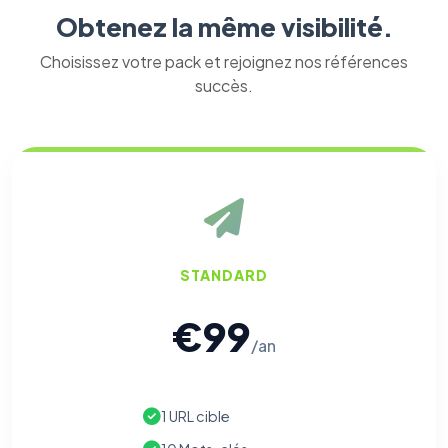
Obtenez la même visibilité.
Choisissez votre pack et rejoignez nos références
succès.
STANDARD
€99
/an
⚙️
Cookies essentiels
1 URL cible
TOUJOURS ACTIF
Nécessaires au fonctionnement du site : session, sécurité,