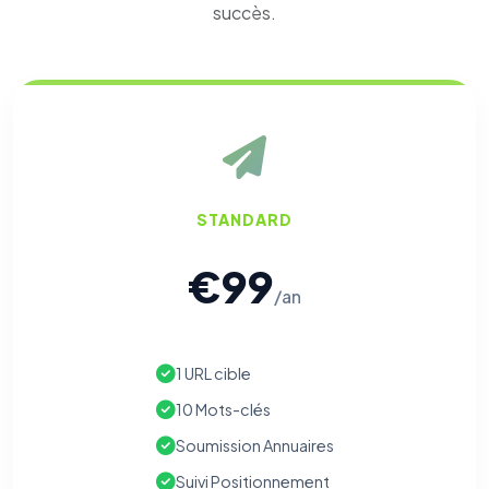
succès.
STANDARD
€99
/an
1 URL cible
10 Mots-clés
Soumission Annuaires
Suivi Positionnement