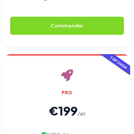
Commander
TOP CHOIX
PRO
€199
/an