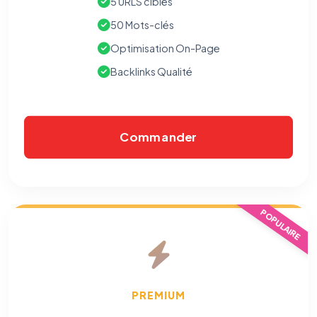
5 URLS cibles
50 Mots-clés
Optimisation On-Page
Backlinks Qualité
Commander
⚙️
POPULAIRE
Cookies essentiels
TOUJOURS ACTIF
Nécessaires au fonctionnement du site : session, sécurité,
mémorisation de vos choix de consentement. Ils ne
peuvent pas être désactivés.
PREMIUM