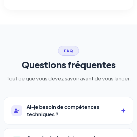
FAQ
Questions fréquentes
Tout ce que vous devez savoir avant de vous lancer.
Ai-je besoin de compétences
techniques ?
Absolument pas. Notre logiciel a été conçu pour
être accessible à
tous les profils
: artisans,