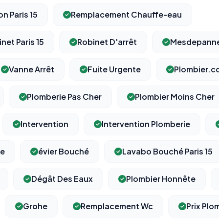
n Paris 15
Remplacement Chauffe-eau
et Paris 15
Robinet D'arrêt
Mesdepanne
⚙️
Vanne Arrêt
Fuite Urgente
Plombier.c
Cookies essentiels
TOUJOURS ACTIF
Plomberie Pas Cher
Plombier Moins Cher
Nécessaires au fonctionnement du site : session, sécurité,
mémorisation de vos choix de consentement. Ils ne peuvent
pas être désactivés.
Intervention
Intervention Plomberie
Cookies analytiques
te
évier Bouché
Lavabo Bouché Paris 15
Nous aident à comprendre comment vous utilisez le site
(pages visitées, durée de visite) pour l'améliorer. Données
anonymisées via Google Analytics.
Dégât Des Eaux
Plombier Honnête
Grohe
Remplacement Wc
Prix Plo
Cookies marketing