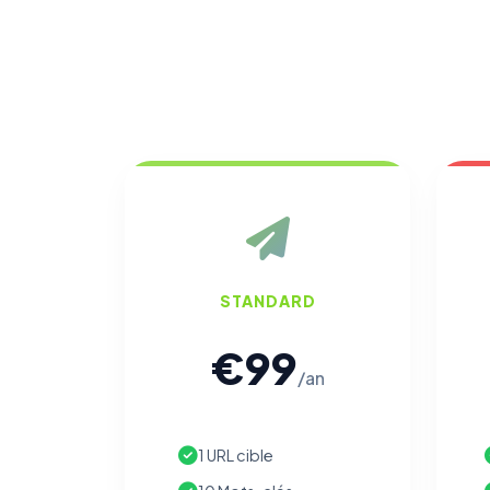
STANDARD
€99
/an
1 URL cible