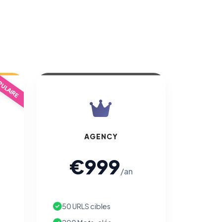
ULAIRE
AGENCY
€999
/an
50 URLS cibles