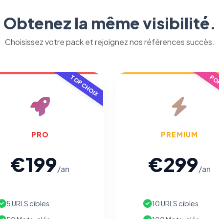
Obtenez la même visibilité.
Choisissez votre pack et rejoignez nos références succès.
TOP CHOIX
POP
PRO
PREMIUM
€199
€299
/an
/an
5 URLS cibles
10 URLS cibles