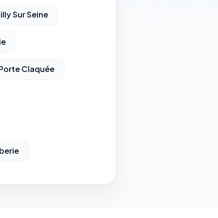
lly Sur Seine
ie
Porte Claquée
berie