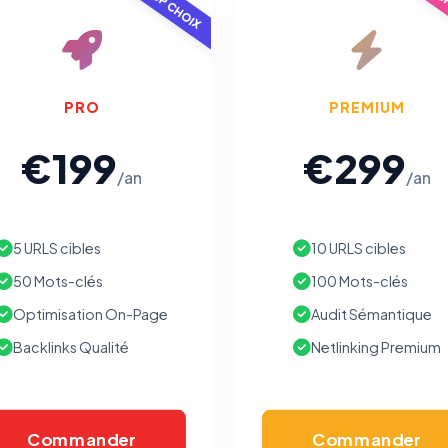
TOP CHOIX
POP
Traceurs des courriels
HORS SITE WEB
Les e-mails peuvent contenir un pixel d'ouverture et des liens
traçants (Art. 82 loi Informatique et Libertés ; recommandation CNIL
PRO
PREMIUM
pixels 2026 / FAQ juillet 2026).
Ce suivi n'est pas géré par ce
bandeau cookies
(cadre distinct du site web). Pour vous y
€199
€299
opposer : utilisez le
lien dédié en pied de chaque courriel
(« Pour
vous opposer à ce suivi ») — sans vous désinscrire des envois — ou
/an
/an
écrivez à
contact@logicielreferencement.com
. Détail :
Politique de
confidentialité
(section Traceurs dans les Courriels).
5 URLS cibles
10 URLS cibles
50 Mots-clés
100 Mots-clés
Optimisation On-Page
Audit Sémantique
Backlinks Qualité
Netlinking Premium
Commander
Commander