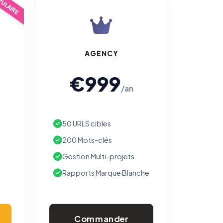
ULAIRE
AGENCY
€999
/an
50 URLS cibles
200 Mots-clés
Gestion Multi-projets
Rapports Marque Blanche
Commander