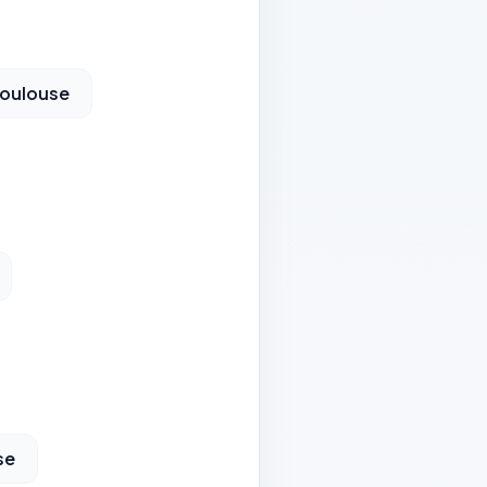
Toulouse
se