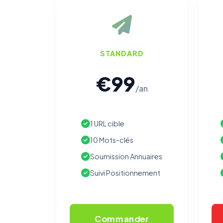
STANDARD
€99
/an
1 URL cible
10 Mots-clés
Soumission Annuaires
Suivi Positionnement
Commander