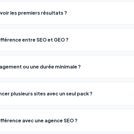
logiciel a été conçu pour être accessible à
tous les profils
: a
ME ou agences. Pas de code, pas de configuration complexe —
voir les premiers résultats ?
 décrivez votre activité, et le logiciel gère tout en automatiqu
sateurs observent une amélioration de leur positionnement en
4 
rathon, pas un sprint — mais notre logiciel
accélère considér
différence entre SEO et GEO ?
isant les actions SEO et GEO 24h/24. Vous suivez l'évolution 
Optimization) vous positionne sur les moteurs classiques : Goo
 Optimization) va plus loin : il fait en sorte que les IA généra
ngagement ou une durée minimale ?
us citent comme référence dans leurs réponses. Notre logiciel e
 automatiquement.
ous nos packs sont résiliables à tout moment, directement depu
ontactant par téléphone (09 73 89 23 94) ou via le support en li
ncer plusieurs sites avec un seul pack ?
re liberté est totale.
e un nombre de sites différent :
différence avec une agence SEO ?