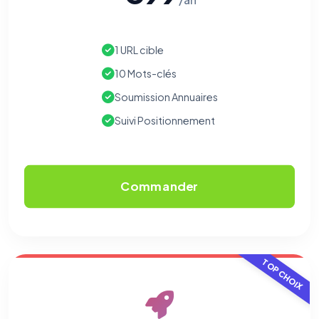
1 URL cible
10 Mots-clés
Soumission Annuaires
Suivi Positionnement
⚙️
Cookies essentiels
TOUJOURS ACTIF
Nécessaires au fonctionnement du site : session, sécurité,
Commander
mémorisation de vos choix de consentement. Ils ne
peuvent pas être désactivés.
Cookies analytiques
Nous aident à comprendre comment vous utilisez le site
TOP CHOIX
(pages visitées, durée de visite) pour l'améliorer. Données
anonymisées via Google Analytics.
Cookies marketing