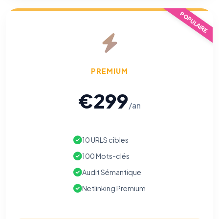
POPULAIRE
PREMIUM
€299
/an
10 URLS cibles
100 Mots-clés
Audit Sémantique
Netlinking Premium