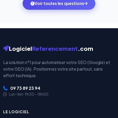
monde. Vos données bancaires ne transitent jamais
Voir toutes les questions
votre historique.
par nos serveurs — elles sont gérées directement et
cryptées par ces plateformes certifiées PCI DSS.
Logiciel
Referencement
.com
La solution n°1 pour automatiser votre SEO (Google) et
votre GEO (IA). Positionnez votre site partout, sans
effort technique.
09 73 89 23 94
Lun-Ven: 9h30 - 18h00
LE LOGICIEL