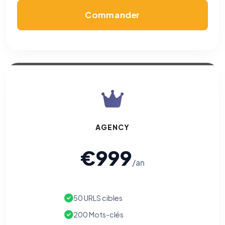
Commander
AGENCY
€999
/an
50 URLS cibles
200 Mots-clés