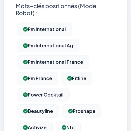
Mots-clés positionnés (Mode
Robot) :
Pm International
Pm International Ag
Pm International France
Pm France
Fitline
Power Cocktail
Beautyline
Proshape
Activize
Ntc