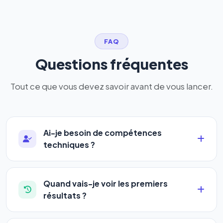
FAQ
Questions fréquentes
Tout ce que vous devez savoir avant de vous lancer.
Ai-je besoin de compétences
techniques ?
Absolument pas. Notre logiciel a été conçu pour
être accessible à
tous les profils
: artisans,
Quand vais-je voir les premiers
commerçants, auto-entrepreneurs, PME ou
résultats ?
agences. Pas de code, pas de configuration
La plupart de nos utilisateurs observent une
complexe — vous renseignez l'adresse de votre