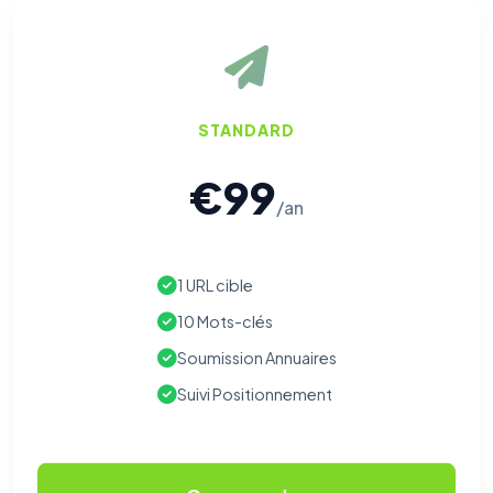
STANDARD
€99
/an
1 URL cible
⚙️
10 Mots-clés
Soumission Annuaires
Cookies essentiels
TOUJOURS ACTIF
Nécessaires au fonctionnement du site : session, sécurité,
Suivi Positionnement
mémorisation de vos choix de consentement. Ils ne
peuvent pas être désactivés.
Cookies analytiques