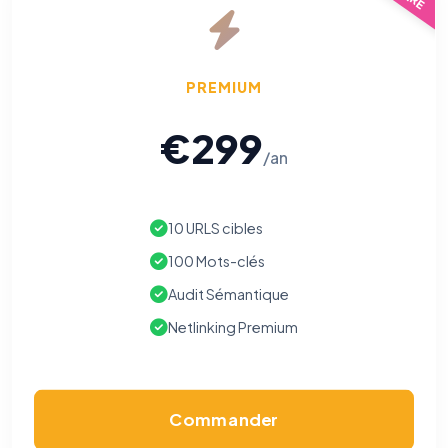
PREMIUM
€299
/an
10 URLS cibles
100 Mots-clés
Audit Sémantique
Netlinking Premium
Commander