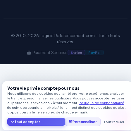
© 2010-2026 LogicielReferencement.com - Tous droits
réservés.
Paiement Sécurisé
S
tripe
Pay
Pal
Votre vie privée compte pour nous
Nous utilisons des cookies pour améliorer votre expérience, analyser
le trafic et personnaliser les publicités. Vous pouvez accepter, refuser
ou personnaliser vos choix à tout moment.
Politique de confidentialité
(le suivi des courriels — pixels / liens — est distinct des cookies du site ;
opposition via le lien en pied de chaque e-mail).
Tout accepter
Personnaliser
Tout refuser