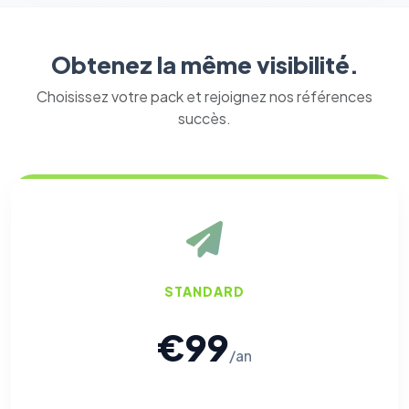
Obtenez la même visibilité.
Choisissez votre pack et rejoignez nos références
succès.
⚙️
Cookies essentiels
TOUJOURS ACTIF
Nécessaires au fonctionnement du site : session, sécurité,
mémorisation de vos choix de consentement. Ils ne
peuvent pas être désactivés.
STANDARD
Cookies analytiques
Nous aident à comprendre comment vous utilisez le site
(pages visitées, durée de visite) pour l'améliorer. Données
€99
anonymisées via Google Analytics.
/an
Cookies marketing
Permettent d'afficher des publicités pertinentes et de