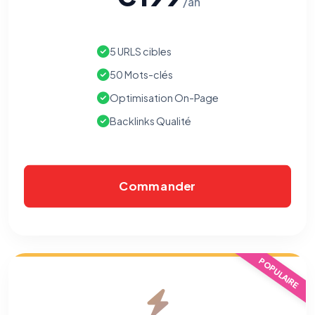
/an
5 URLS cibles
50 Mots-clés
Optimisation On-Page
Backlinks Qualité
Commander
⚙️
POPULAIRE
Cookies essentiels
TOUJOURS ACTIF
Nécessaires au fonctionnement du site : session, sécurité,
mémorisation de vos choix de consentement. Ils ne
peuvent pas être désactivés.