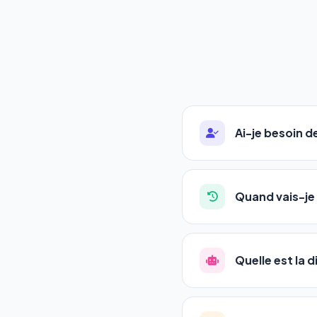
Ai-je besoin 
Absolument pas. Notre 
auto-entrepreneurs, P
Quand vais-je 
l'adresse de votre site,
La plupart de nos utili
référencement est un ma
Quelle est la 
progression
en automat
votre tableau de bord.
Le
SEO
(Search Engine 
GEO
(Generative Engine