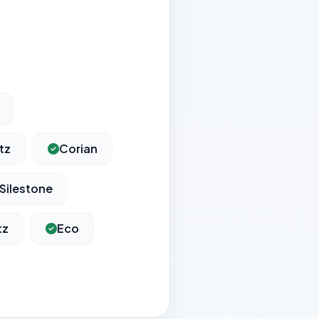
tz
Corian
Silestone
tz
Eco