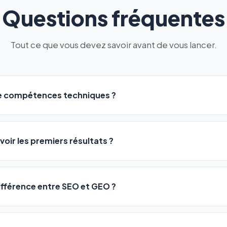
Questions fréquentes
Tout ce que vous devez savoir avant de vous lancer.
de compétences techniques ?
logiciel a été conçu pour être accessible à
tous les profils
: a
ME ou agences. Pas de code, pas de configuration complexe —
voir les premiers résultats ?
 décrivez votre activité, et le logiciel gère tout en automatiqu
sateurs observent une amélioration de leur positionnement en
4 
rathon, pas un sprint — mais notre logiciel
accélère considér
différence entre SEO et GEO ?
isant les actions SEO et GEO 24h/24. Vous suivez l'évolution 
Optimization) vous positionne sur les moteurs classiques : Goo
 Optimization) va plus loin : il fait en sorte que les IA généra