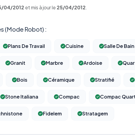
5/04/2012
et mis à jour le
25/04/2012
.
s (Mode Robot) :
Plans De Travail
Cuisine
Salle De Bain
Granit
Marbre
Ardoise
Quar
Bois
Céramique
Stratifié
Stone Italiana
Compac
Compac Quar
chnistone
Fidelem
Stratagem
⚙️