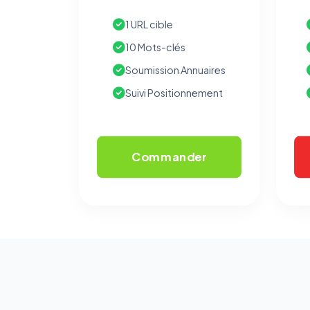
1 URL cible
10 Mots-clés
Soumission Annuaires
Suivi Positionnement
Commander