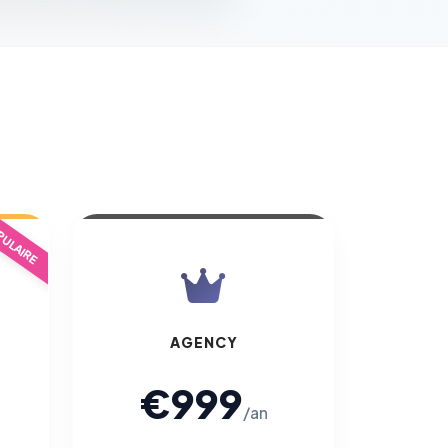
ULAIRE
AGENCY
€999
/an