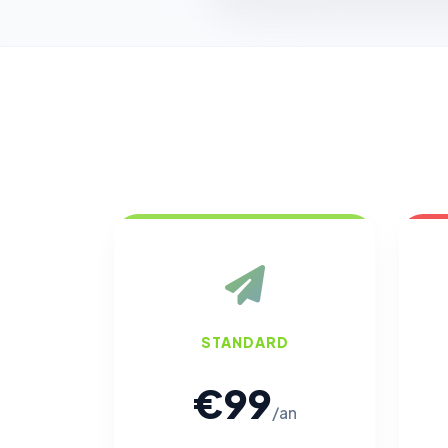
STANDARD
€99
/an