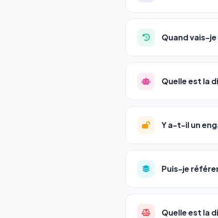
Absolument pas. Notre 
auto-entrepreneurs, P
Quand vais-je 
l'adresse de votre site,
La plupart de nos utili
référencement est un ma
Quelle est la 
progression
en automat
votre tableau de bord.
Le
SEO
(Search Engine 
GEO
(Generative Engine
Y a-t-il un e
Gemini et Perplexity
vo
deux simultanément et
Aucun engagement.
T
en un clic, ou en nous c
Puis-je référe
pas de frais cachés. Vot
Oui ! Chaque pack couvr
Quelle est la 