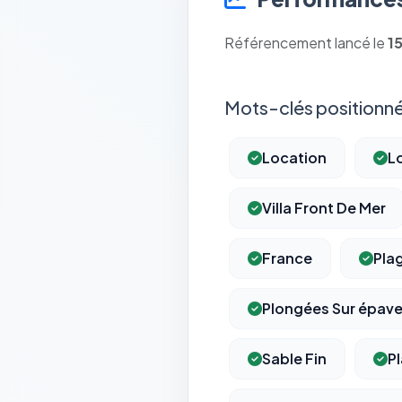
Référencement lancé le
1
Mots-clés positionné
Location
L
Villa Front De Mer
France
Pla
Plongées Sur épav
Sable Fin
P