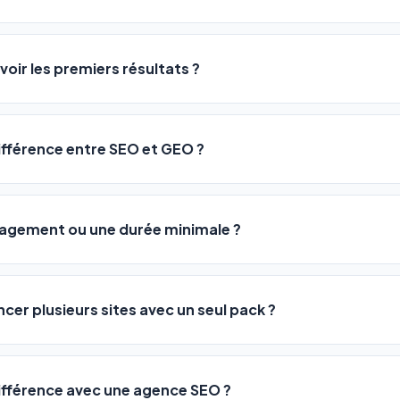
logiciel a été conçu pour être accessible à
tous les profils
: a
ME ou agences. Pas de code, pas de configuration complexe —
voir les premiers résultats ?
 décrivez votre activité, et le logiciel gère tout en automatiqu
sateurs observent une amélioration de leur positionnement en
4 
rathon, pas un sprint — mais notre logiciel
accélère considér
différence entre SEO et GEO ?
isant les actions SEO et GEO 24h/24. Vous suivez l'évolution 
Optimization) vous positionne sur les moteurs classiques : Goo
 Optimization) va plus loin : il fait en sorte que les IA généra
ngagement ou une durée minimale ?
us citent comme référence dans leurs réponses. Notre logiciel e
 automatiquement.
ous nos packs sont résiliables à tout moment, directement depu
ontactant par téléphone (09 73 89 23 94) ou via le support en li
ncer plusieurs sites avec un seul pack ?
re liberté est totale.
e un nombre de sites différent :
différence avec une agence SEO ?