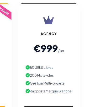
ULAIRE
AGENCY
€999
/an
50 URLS cibles
200 Mots-clés
Gestion Multi-projets
Rapports Marque Blanche