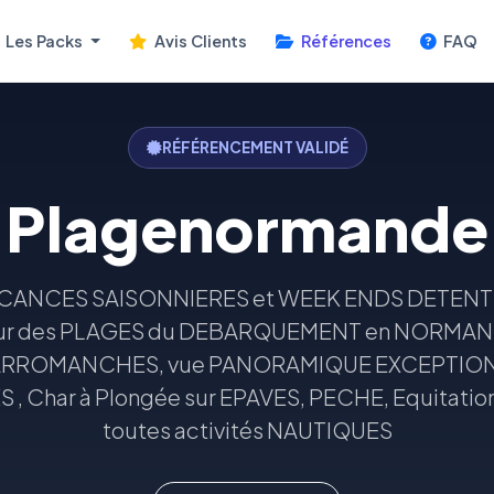
Les Packs
Avis Clients
Références
FAQ
RÉFÉRENCEMENT VALIDÉ
Plagenormande
ANCES SAISONNIERES et WEEK ENDS DETENTE , 
ur des PLAGES du DEBARQUEMENT en NORMANDI
e, ARROMANCHES, vue PANORAMIQUE EXCEPTIONNE
 Char à Plongée sur EPAVES, PECHE, Equitatio
toutes activités NAUTIQUES