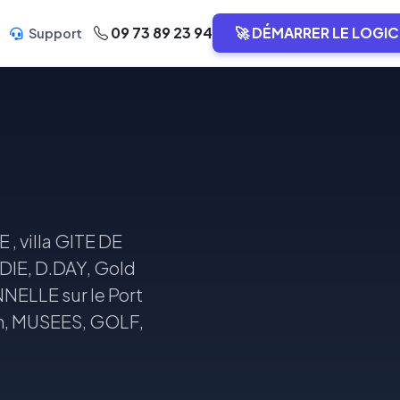
09 73 89 23 94
🚀 DÉMARRER LE LOGIC
Support
villa GITE DE
E, D.DAY, Gold
LLE sur le Port
n, MUSEES, GOLF,