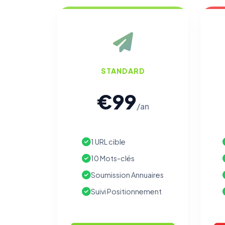
STANDARD
€99
/an
1 URL cible
10 Mots-clés
Soumission Annuaires
Suivi Positionnement