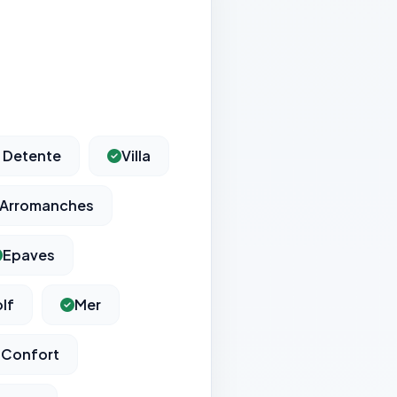
 Detente
Villa
Arromanches
Epaves
lf
Mer
 Confort