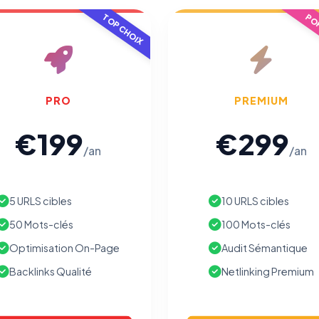
votre navigation.
TOP CHOIX
POP
Traceurs des courriels
HORS SITE WEB
Les e-mails peuvent contenir un pixel d'ouverture et des liens
traçants (Art. 82 loi Informatique et Libertés ; recommandation CNIL
pixels 2026 / FAQ juillet 2026).
Ce suivi n'est pas géré par ce
PRO
PREMIUM
bandeau cookies
(cadre distinct du site web). Pour vous y
opposer : utilisez le
lien dédié en pied de chaque courriel
(« Pour
€199
€299
vous opposer à ce suivi ») — sans vous désinscrire des envois — ou
écrivez à
contact@logicielreferencement.com
. Détail :
Politique de
/an
/an
confidentialité
(section Traceurs dans les Courriels).
5 URLS cibles
10 URLS cibles
50 Mots-clés
100 Mots-clés
Optimisation On-Page
Audit Sémantique
Backlinks Qualité
Netlinking Premium