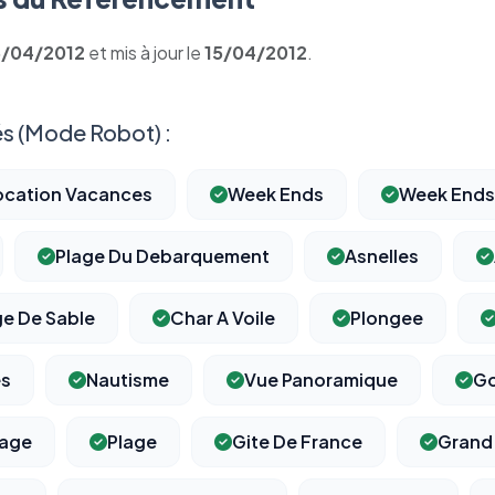
5/04/2012
et mis à jour le
15/04/2012
.
s (Mode Robot) :
ocation Vacances
Week Ends
Week Ends
Plage Du Debarquement
Asnelles
ge De Sable
Char A Voile
Plongee
es
Nautisme
Vue Panoramique
Go
lage
Plage
Gite De France
Grand