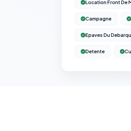
Location Front De 
Campagne
Epaves Du Debarq
Detente
Cu