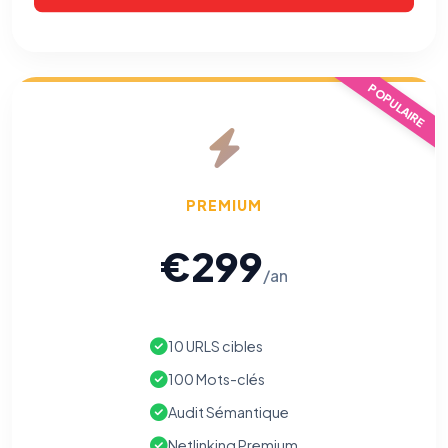
POPULAIRE
PREMIUM
€299
/an
10 URLS cibles
100 Mots-clés
Audit Sémantique
Netlinking Premium