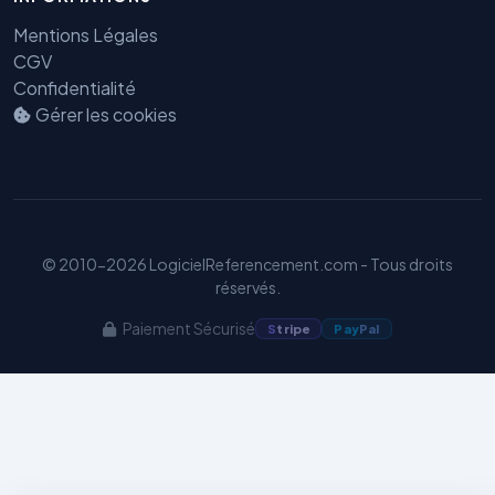
Mentions Légales
CGV
Confidentialité
Gérer les cookies
Benjamin — Agent IA SEO &
GEO
© 2010-2026 LogicielReferencement.com - Tous droits
réservés.
Paiement Sécurisé
S
tripe
Pay
Pal