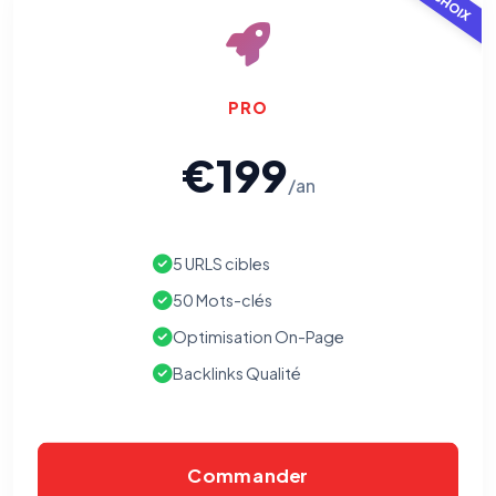
PRO
€199
/an
5 URLS cibles
50 Mots-clés
Optimisation On-Page
Backlinks Qualité
Commander