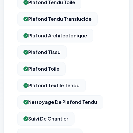
Plafond Tendu Toile
Plafond Tendu Translucide
Plafond Architectonique
Plafond Tissu
Plafond Toile
⚙️
Plafond Textile Tendu
Cookies essentiels
TOUJOURS ACTIF
Nécessaires au fonctionnement du site : session, sécurité,
Nettoyage De Plafond Tendu
mémorisation de vos choix de consentement. Ils ne
peuvent pas être désactivés.
Suivi De Chantier
Cookies analytiques
Nous aident à comprendre comment vous utilisez le site