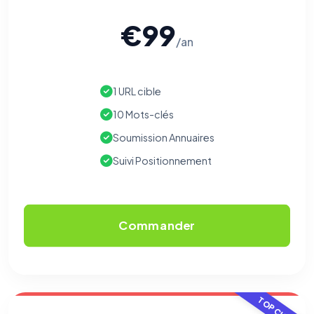
€99
/an
1 URL cible
10 Mots-clés
Soumission Annuaires
Suivi Positionnement
Commander
TOP CHOIX