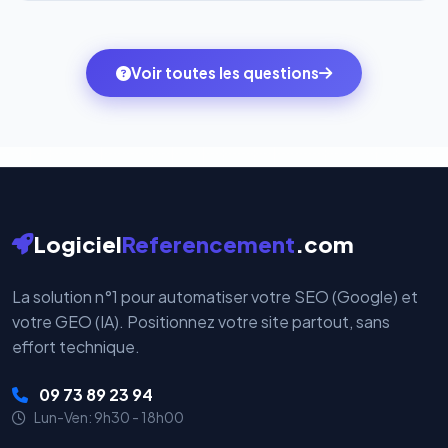
l'onglet
« Migrer votre pack »
pour basculer en
Totalement. Nous utilisons
Stripe
et
PayPal
, deux
quelques clics vers le pack qui correspond à vos
des systèmes de paiement les plus sécurisés au
ambitions du moment — sans perdre vos données ni
monde. Vos données bancaires ne transitent jamais
Voir toutes les questions
votre historique.
par nos serveurs — elles sont gérées directement et
cryptées par ces plateformes certifiées PCI DSS.
Logiciel
Referencement
.com
La solution n°1 pour automatiser votre SEO (Google) et
votre GEO (IA). Positionnez votre site partout, sans
effort technique.
09 73 89 23 94
Lun-Ven: 9h30 - 18h00