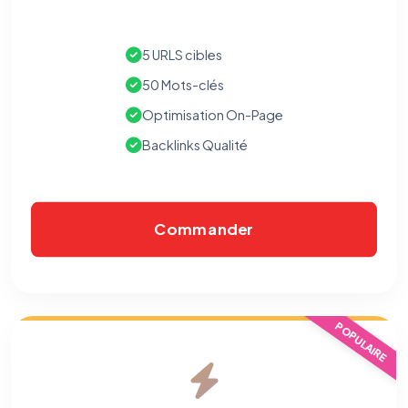
5 URLS cibles
50 Mots-clés
Optimisation On-Page
Backlinks Qualité
Commander
⚙️
POPULAIRE
Cookies essentiels
TOUJOURS ACTIF
Nécessaires au fonctionnement du site : session, sécurité,
mémorisation de vos choix de consentement. Ils ne
peuvent pas être désactivés.