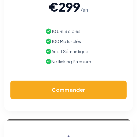
€299
/an
10 URLS cibles
100 Mots-clés
Audit Sémantique
Netlinking Premium
Commander