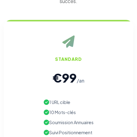
succès.
STANDARD
€99
/an
1 URL cible
10 Mots-clés
Soumission Annuaires
Suivi Positionnement