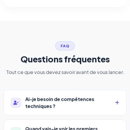
FAQ
Questions fréquentes
Tout ce que vous devez savoir avant de vous lancer.
Ai-je besoin de compétences
techniques ?
Absolument pas. Notre logiciel a été conçu pour
être accessible à
tous les profils
: artisans,
Quand vais-je voir les premiers