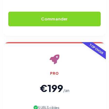
Commander
TOP CHOIX
PRO
€199
/an
5 URLS cibles