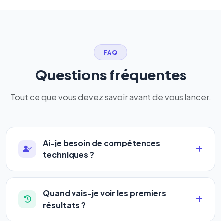
FAQ
Questions fréquentes
Tout ce que vous devez savoir avant de vous lancer.
Ai-je besoin de compétences
techniques ?
Absolument pas. Notre logiciel a été conçu pour
être accessible à
tous les profils
: artisans,
Quand vais-je voir les premiers
commerçants, auto-entrepreneurs, PME ou
résultats ?
agences. Pas de code, pas de configuration