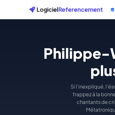
Logiciel
Referencement
Philippe-W
plu
Si l’inexpliqué, l’é
frappez à la bonn
chantants de cri
Métatroniqu