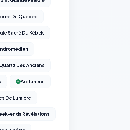
a Et Glande Pinéale
acrée Du Québec
ngle Sacré Du Kébek
ndromédien
Quartz Des Anciens
s
Arcturiens
es De Lumière
ek-ends Révélations