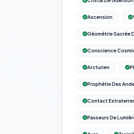
Cristal De Guérison
Ascension
Géométrie Sacrée 
Conscience Cosmi
Arcturien
P
Prophétie Des And
Contact Extraterre
Passeurs De Lumièr