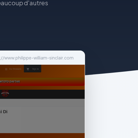
 beaucoup d'autres
://www.philippe-william-sinclair.com