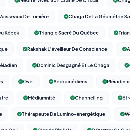
Méditer Avec Son Crâne De Cristal
Chag
Vaisseaux De Lumière
Chaga De La Géométrie S
⚙️
Du Kébek
Triangle Sacré Du Québec
Tria
que
Rakshak L'éveilleur De Conscience
A
Cookies essentiels
TOUJOURS ACTIF
Nécessaires au fonctionnement du site : session, sécurité,
mémorisation de vos choix de consentement. Ils ne peuvent
léiadien
Dominic Desgagné Et Le Chaga
pas être désactivés.
es
Ovni
Andromédiens
Pléiadien
Cookies analytiques
Nous aident à comprendre comment vous utilisez le site
stre
Médiumnité
Channelling
êtr
(pages visitées, durée de visite) pour l'améliorer. Données
anonymisées via Google Analytics.
e
Thérapeute De Lumino-énergétique
We
Cookies marketing