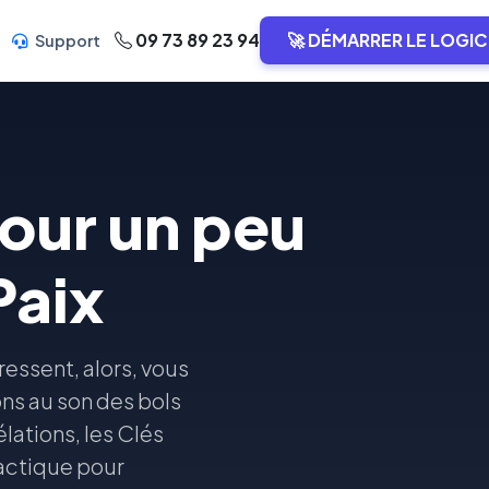
09 73 89 23 94
🚀 DÉMARRER LE LOGIC
Support
pour un peu
Paix
éressent, alors, vous
ns au son des bols
lations, les Clés
actique pour