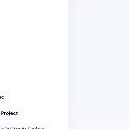
ec
Project