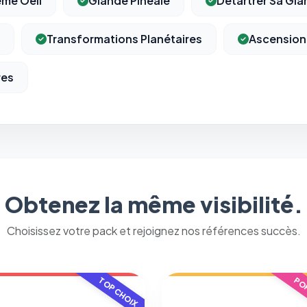
ème Oeil
Glande Pinéale
Détartrer Sa Gla
Permettent d'afficher des publicités pertinentes et de
mesurer l'efficacité de nos campagnes (Google Ads,
Meta/Facebook). Vous pouvez les refuser sans impact sur
Transformations Planétaires
Ascension
votre navigation.
res
Traceurs des courriels
HORS SITE WEB
Les e-mails peuvent contenir un pixel d'ouverture et des liens
traçants (Art. 82 loi Informatique et Libertés ; recommandation CNIL
pixels 2026 / FAQ juillet 2026).
Ce suivi n'est pas géré par ce
bandeau cookies
(cadre distinct du site web). Pour vous y
opposer : utilisez le
lien dédié en pied de chaque courriel
(« Pour
vous opposer à ce suivi ») — sans vous désinscrire des envois — ou
écrivez à
contact@logicielreferencement.com
. Détail :
Politique de
confidentialité
(section Traceurs dans les Courriels).
Obtenez la même visibilité.
Choisissez votre pack et rejoignez nos références succès.
TOP CHOIX
POP