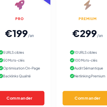
PRO
PREMIUM
€199
€299
/an
/an
5 URLS cibles
10 URLS cibles
50 Mots-clés
100 Mots-clés
Optimisation On-Page
Audit Sémantique
Backlinks Qualité
Netlinking Premium
Commander
Commander