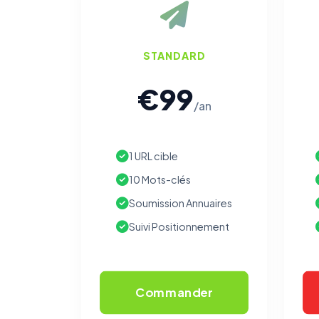
STANDARD
€99
/an
1 URL cible
10 Mots-clés
Soumission Annuaires
Suivi Positionnement
Commander