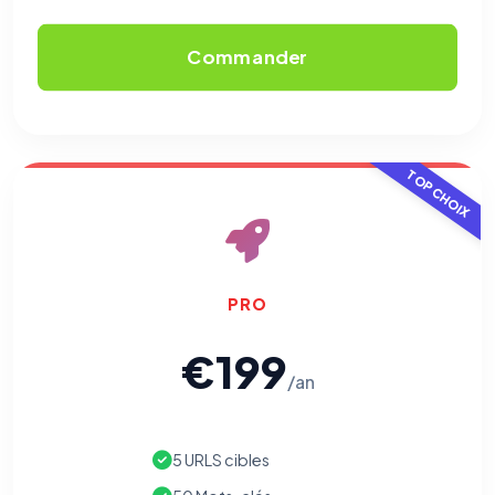
Commander
TOP CHOIX
PRO
€199
/an
5 URLS cibles