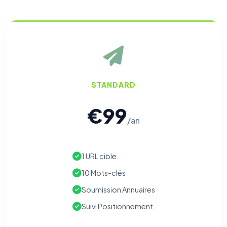
STANDARD
€99
/an
1 URL cible
10 Mots-clés
Soumission Annuaires
Suivi Positionnement