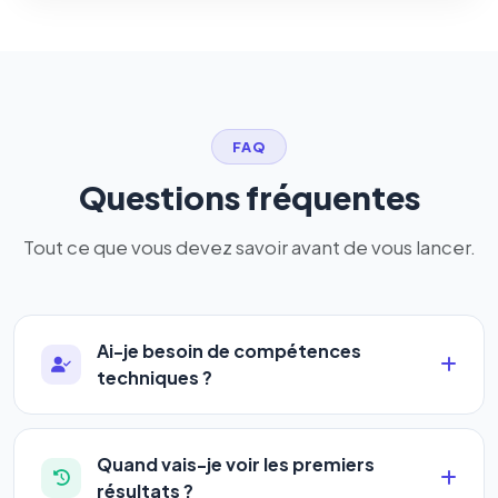
FAQ
Questions fréquentes
Tout ce que vous devez savoir avant de vous lancer.
Ai-je besoin de compétences
techniques ?
Absolument pas. Notre logiciel a été conçu pour
être accessible à
tous les profils
: artisans,
Quand vais-je voir les premiers
commerçants, auto-entrepreneurs, PME ou
résultats ?