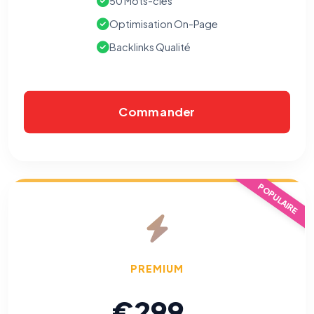
50 Mots-clés
Optimisation On-Page
⚙️
Backlinks Qualité
Cookies essentiels
TOUJOURS ACTIF
Nécessaires au fonctionnement du site : session, sécurité,
mémorisation de vos choix de consentement. Ils ne
Commander
peuvent pas être désactivés.
Cookies analytiques
Nous aident à comprendre comment vous utilisez le site
(pages visitées, durée de visite) pour l'améliorer. Données
POPULAIRE
anonymisées via Google Analytics.
Cookies marketing
Permettent d'afficher des publicités pertinentes et de
mesurer l'efficacité de nos campagnes (Google Ads,
Meta/Facebook). Vous pouvez les refuser sans impact sur
PREMIUM
votre navigation.
€299
Traceurs des courriels
HORS SITE WEB