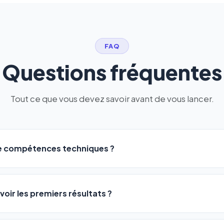
FAQ
Questions fréquentes
Tout ce que vous devez savoir avant de vous lancer.
de compétences techniques ?
logiciel a été conçu pour être accessible à
tous les profils
: a
ME ou agences. Pas de code, pas de configuration complexe —
voir les premiers résultats ?
 décrivez votre activité, et le logiciel gère tout en automatiqu
sateurs observent une amélioration de leur positionnement en
4 