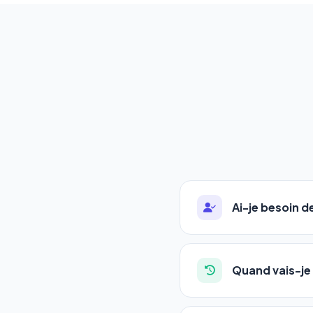
Ai-je besoin 
Absolument pas. Notre 
auto-entrepreneurs, P
Quand vais-je 
l'adresse de votre site,
La plupart de nos utili