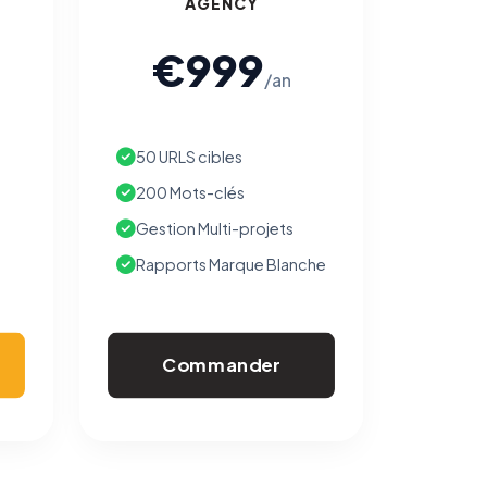
AGENCY
€999
/an
50 URLS cibles
200 Mots-clés
Gestion Multi-projets
Rapports Marque Blanche
Commander