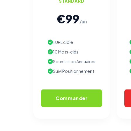
STANDARD
€99
/an
1 URL cible
10 Mots-clés
Soumission Annuaires
Suivi Positionnement
Commander