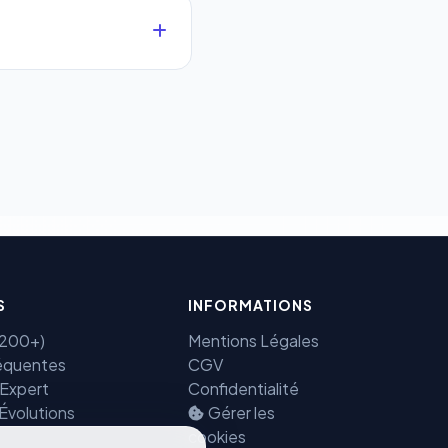
ues clics vers le pack
que.
 sécurisés au monde.
ectement et cryptées
Benjamin — Agent IA SEO &
GEO
S
INFORMATIONS
(7200+)
Mentions Légales
équentes
CGV
 Expert
Confidentialité
 Évolutions
Gérer les
cookies