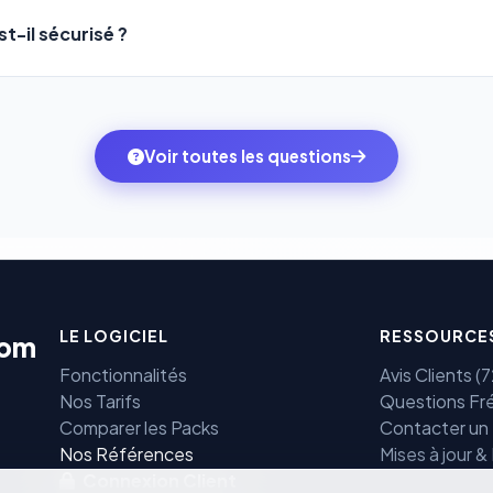
vous dans l'onglet
« Migrer votre pack »
pour basculer en quelq
t-il sécurisé ?
mbitions du moment — sans perdre vos données ni votre histori
sons
Stripe
et
PayPal
, deux des systèmes de paiement les plus
ne transitent jamais par nos serveurs — elles sont gérées dir
rtifiées PCI DSS.
Voir toutes les questions
LE LOGICIEL
RESSOURCE
com
Fonctionnalités
Avis Clients 
Nos Tarifs
Questions Fr
Comparer les Packs
Contacter un
e
Nos Références
Mises à jour &
Connexion Client