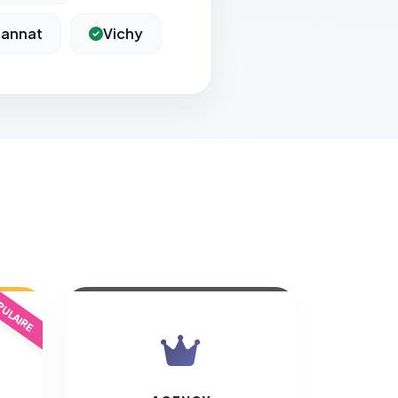
annat
Vichy
ULAIRE