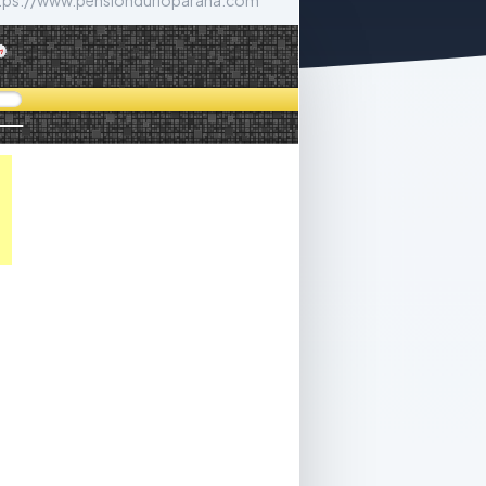
tps://www.pensiondurioparana.com