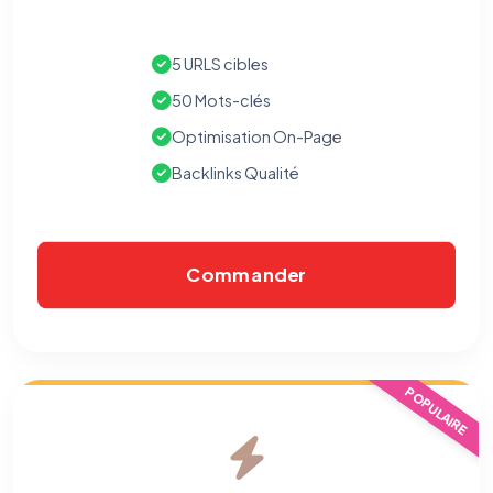
5 URLS cibles
50 Mots-clés
Optimisation On-Page
Backlinks Qualité
Commander
⚙️
POPULAIRE
Cookies essentiels
TOUJOURS ACTIF
Nécessaires au fonctionnement du site : session, sécurité,
mémorisation de vos choix de consentement. Ils ne
peuvent pas être désactivés.