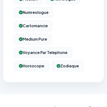
Numreologue
Cartomancie
Medium Pure
Voyance Par Telephone
Horsocope
Zodiaque