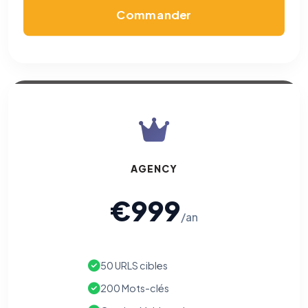
Commander
AGENCY
€999
Benjamin — Agent IA SEO &
/an
GEO
50 URLS cibles
200 Mots-clés