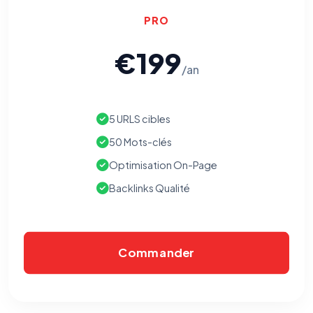
PRO
€199
/an
5 URLS cibles
50 Mots-clés
Optimisation On-Page
Backlinks Qualité
Commander