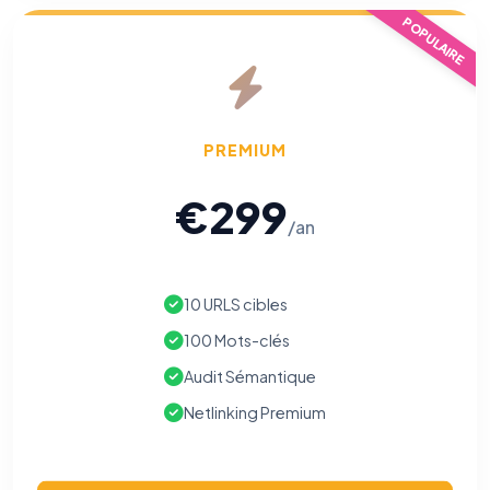
POPULAIRE
PREMIUM
€299
/an
10 URLS cibles
100 Mots-clés
Audit Sémantique
Netlinking Premium