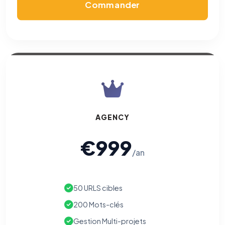
Commander
AGENCY
€999
/an
50 URLS cibles
200 Mots-clés
Gestion Multi-projets