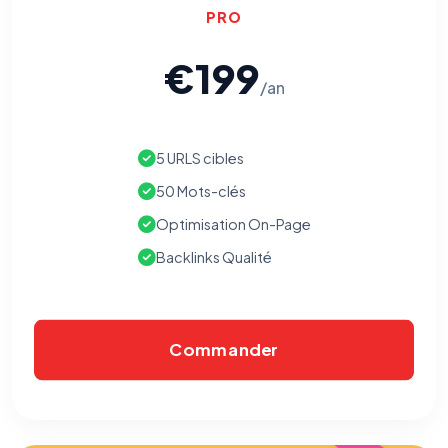
PRO
€199
/an
5 URLS cibles
50 Mots-clés
Optimisation On-Page
Backlinks Qualité
Commander
⚙️
Cookies essentiels
TOUJOURS ACTIF