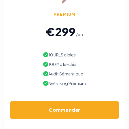
PREMIUM
€299
/an
10 URLS cibles
100 Mots-clés
Audit Sémantique
Netlinking Premium
Commander