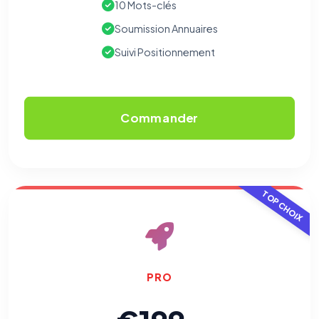
10 Mots-clés
Soumission Annuaires
Suivi Positionnement
Commander
TOP CHOIX
⚙️
PRO
Cookies essentiels
TOUJOURS ACTIF
Nécessaires au fonctionnement du site : session, sécurité,
mémorisation de vos choix de consentement. Ils ne