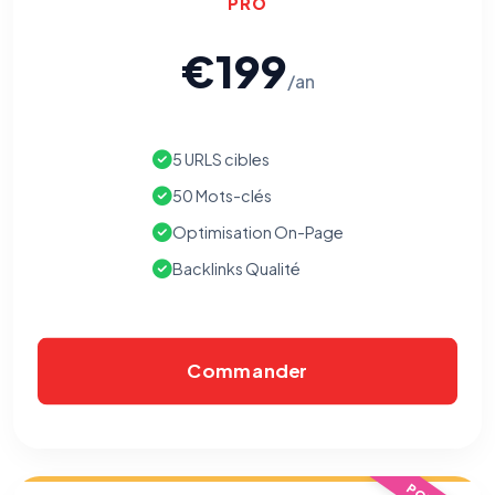
PRO
€199
/an
5 URLS cibles
50 Mots-clés
Optimisation On-Page
Backlinks Qualité
Commander