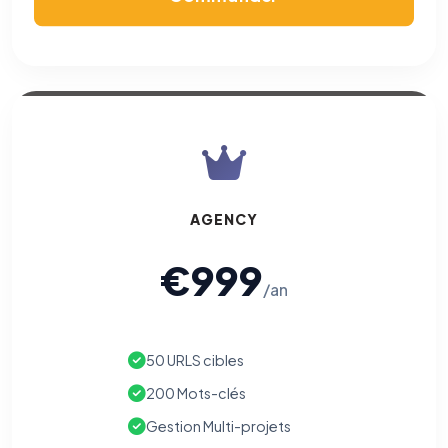
Meta/Facebook). Vous pouvez les refuser sans impact sur
votre navigation.
Traceurs des courriels
HORS SITE WEB
Les e-mails peuvent contenir un pixel d'ouverture et des liens
traçants (Art. 82 loi Informatique et Libertés ; recommandation CNIL
pixels 2026 / FAQ juillet 2026).
Ce suivi n'est pas géré par ce
bandeau cookies
(cadre distinct du site web). Pour vous y
opposer : utilisez le
lien dédié en pied de chaque courriel
(« Pour
vous opposer à ce suivi ») — sans vous désinscrire des envois — ou
écrivez à
contact@logicielreferencement.com
. Détail :
Politique de
confidentialité
(section Traceurs dans les Courriels).
AGENCY
€999
/an
50 URLS cibles
200 Mots-clés
Gestion Multi-projets