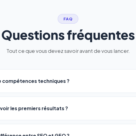
FAQ
Questions fréquentes
Tout ce que vous devez savoir avant de vous lancer.
de compétences techniques ?
logiciel a été conçu pour être accessible à
tous les profils
: a
ME ou agences. Pas de code, pas de configuration complexe —
voir les premiers résultats ?
 décrivez votre activité, et le logiciel gère tout en automatiqu
sateurs observent une amélioration de leur positionnement en
4 
rathon, pas un sprint — mais notre logiciel
accélère considér
différence entre SEO et GEO ?