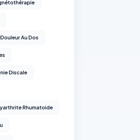
nétothérapie
Douleur Au Dos
res
nie Discale
yarthrite Rhumatoide
u