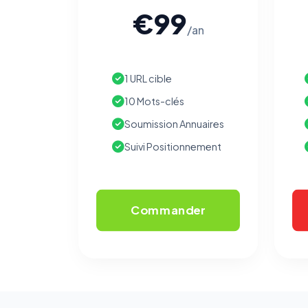
€99
/an
1 URL cible
10 Mots-clés
Soumission Annuaires
Suivi Positionnement
Commander