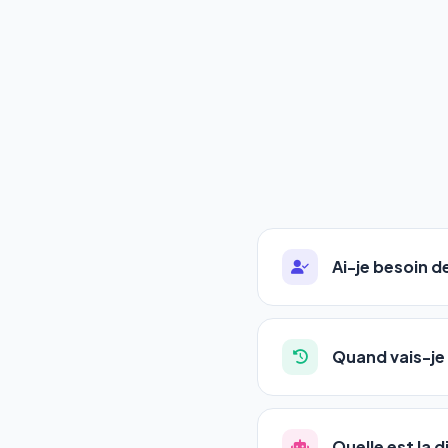
Ai-je besoin 
Absolument pas. Notre 
auto-entrepreneurs, P
Quand vais-je 
l'adresse de votre site,
La plupart de nos utili
référencement est un ma
Quelle est la 