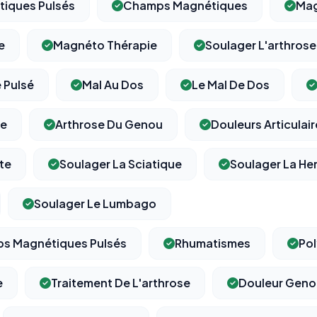
iques Pulsés
Champs Magnétiques
Mag
e
Magnéto Thérapie
Soulager L'arthrose
 Pulsé
Mal Au Dos
Le Mal De Dos
ne
Arthrose Du Genou
Douleurs Articulai
te
Soulager La Sciatique
Soulager La Her
Soulager Le Lumbago
ps Magnétiques Pulsés
Rhumatismes
Pol
e
Traitement De L'arthrose
Douleur Geno
⚙️