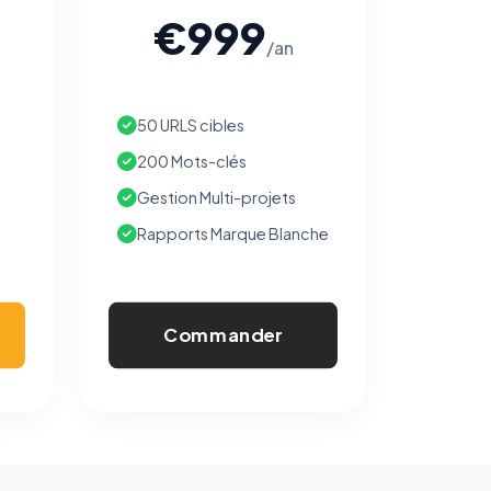
€999
/an
50 URLS cibles
200 Mots-clés
Gestion Multi-projets
Rapports Marque Blanche
Commander