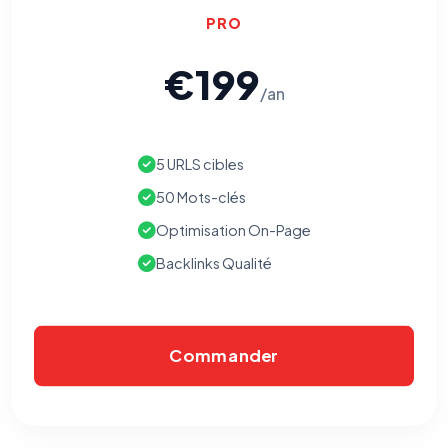
PRO
€199
/an
5 URLS cibles
50 Mots-clés
Optimisation On-Page
Backlinks Qualité
Commander