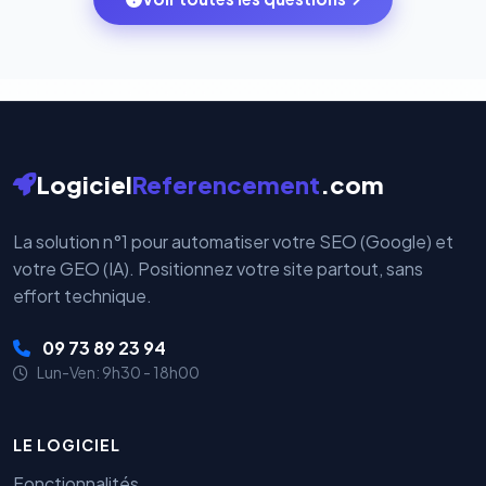
votre historique.
par nos serveurs — elles sont gérées directement et
cryptées par ces plateformes certifiées PCI DSS.
Logiciel
Referencement
.com
La solution n°1 pour automatiser votre SEO (Google) et
votre GEO (IA). Positionnez votre site partout, sans
effort technique.
09 73 89 23 94
Lun-Ven: 9h30 - 18h00
LE LOGICIEL
Fonctionnalités