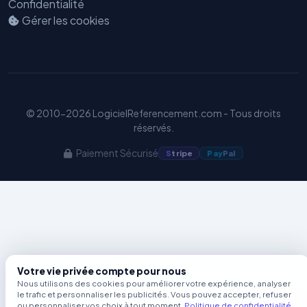
Confidentialité
Benjamin — Agent IA SEO &
Gérer les cookies
GEO
© 2010-2026 LogicielReferencement.com - Tous droits
réservés.
Paiement Sécurisé
S
tripe
Pay
Pal
Votre vie privée compte pour nous
Nous utilisons des cookies pour améliorer votre expérience, analyser
le trafic et personnaliser les publicités. Vous pouvez accepter, refuser
ou personnaliser vos choix à tout moment.
Politique de confidentialité