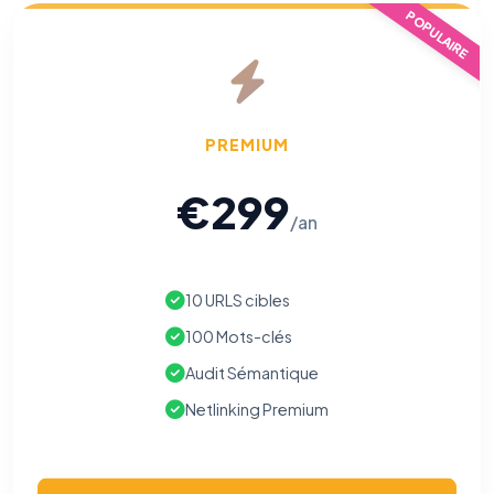
POPULAIRE
PREMIUM
€299
/an
10 URLS cibles
100 Mots-clés
Audit Sémantique
Netlinking Premium