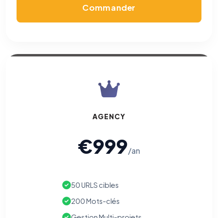
Commander
AGENCY
€999
/an
50 URLS cibles
200 Mots-clés
Gestion Multi-projets