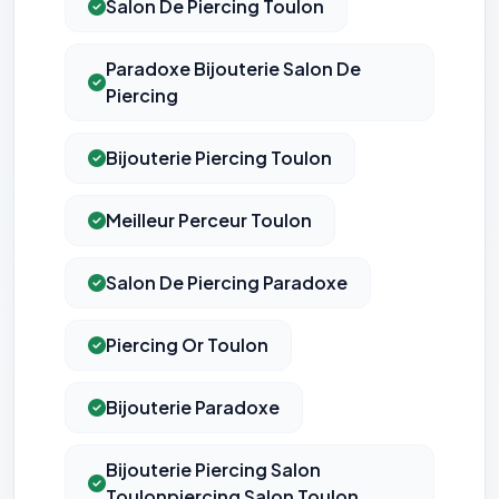
Salon De Piercing Toulon
Paradoxe Bijouterie Salon De
Piercing
Bijouterie Piercing Toulon
Meilleur Perceur Toulon
⚙️
Salon De Piercing Paradoxe
Cookies essentiels
TOUJOURS ACTIF
Nécessaires au fonctionnement du site : session, sécurité,
mémorisation de vos choix de consentement. Ils ne
Piercing Or Toulon
peuvent pas être désactivés.
Bijouterie Paradoxe
Cookies analytiques
Nous aident à comprendre comment vous utilisez le site
(pages visitées, durée de visite) pour l'améliorer. Données
Bijouterie Piercing Salon
anonymisées via Google Analytics.
Toulonpiercing Salon Toulon