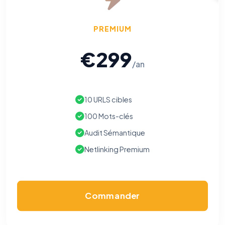
PREMIUM
€299
/an
10 URLS cibles
100 Mots-clés
Audit Sémantique
Netlinking Premium
Commander