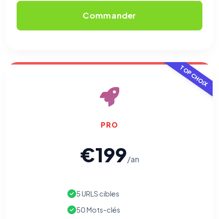
Commander
TOP CHOIX
PRO
€199
/an
5 URLS cibles
50 Mots-clés