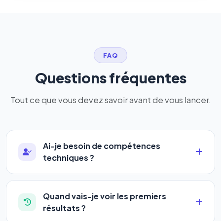
FAQ
Questions fréquentes
Tout ce que vous devez savoir avant de vous lancer.
Ai-je besoin de compétences
techniques ?
Absolument pas. Notre logiciel a été conçu pour
être accessible à
tous les profils
: artisans,
Quand vais-je voir les premiers
commerçants, auto-entrepreneurs, PME ou
résultats ?
agences. Pas de code, pas de configuration