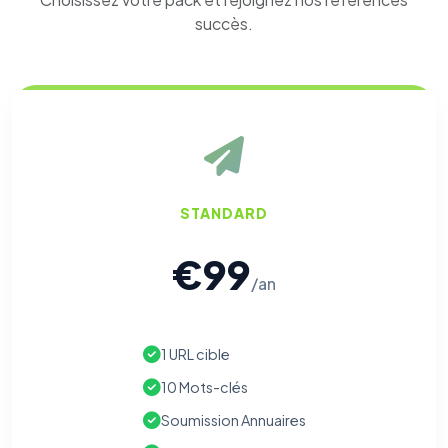
succès.
STANDARD
€99
/an
1 URL cible
10 Mots-clés
Soumission Annuaires