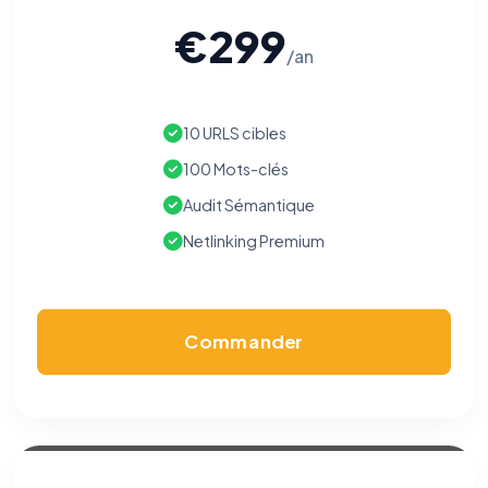
€299
/an
10 URLS cibles
100 Mots-clés
Audit Sémantique
Netlinking Premium
Commander