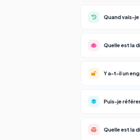
Absolument pas. Notre 
auto-entrepreneurs, P
Quand vais-je 
l'adresse de votre site,
La plupart de nos utili
référencement est un ma
Quelle est la 
progression
en automat
votre tableau de bord.
Le
SEO
(Search Engine 
GEO
(Generative Engine
Y a-t-il un e
Gemini et Perplexity
vo
deux simultanément et
Aucun engagement.
T
en un clic, ou en nous c
Puis-je référe
pas de frais cachés. Vot
Oui ! Chaque pack couvr
Quelle est la 
•
Standard
→ 1 URL