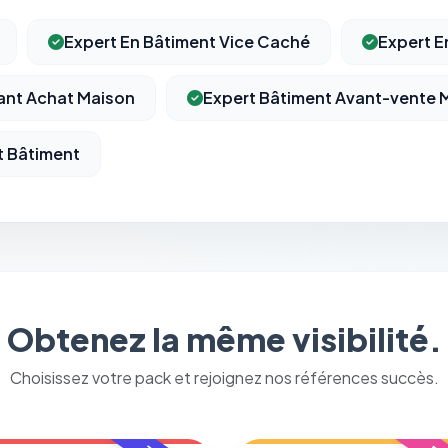
Expert En Bâtiment Vice Caché
Expert E
ant Achat Maison
Expert Bâtiment Avant-vente 
t Bâtiment
⚙️
Obtenez la même visibilité.
Cookies essentiels
TOUJOURS ACTIF
Nécessaires au fonctionnement du site : session, sécurité,
Choisissez votre pack et rejoignez nos références succès.
mémorisation de vos choix de consentement. Ils ne peuvent
pas être désactivés.