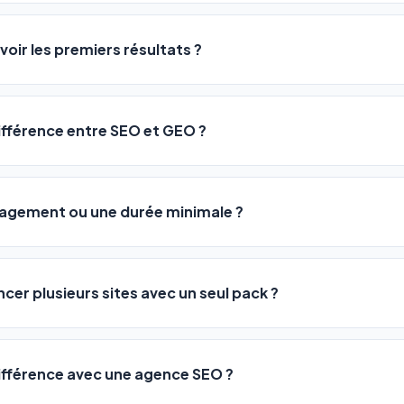
logiciel a été conçu pour être accessible à
tous les profils
: a
ME ou agences. Pas de code, pas de configuration complexe —
voir les premiers résultats ?
 décrivez votre activité, et le logiciel gère tout en automatiqu
sateurs observent une amélioration de leur positionnement en
4 
rathon, pas un sprint — mais notre logiciel
accélère considér
différence entre SEO et GEO ?
isant les actions SEO et GEO 24h/24. Vous suivez l'évolution 
Optimization) vous positionne sur les moteurs classiques : Goo
 Optimization) va plus loin : il fait en sorte que les IA généra
ngagement ou une durée minimale ?
us citent comme référence dans leurs réponses. Notre logiciel e
 automatiquement.
ous nos packs sont résiliables à tout moment, directement depu
ontactant par téléphone (09 73 89 23 94) ou via le support en li
ncer plusieurs sites avec un seul pack ?
re liberté est totale.
e un nombre de sites différent :
différence avec une agence SEO ?