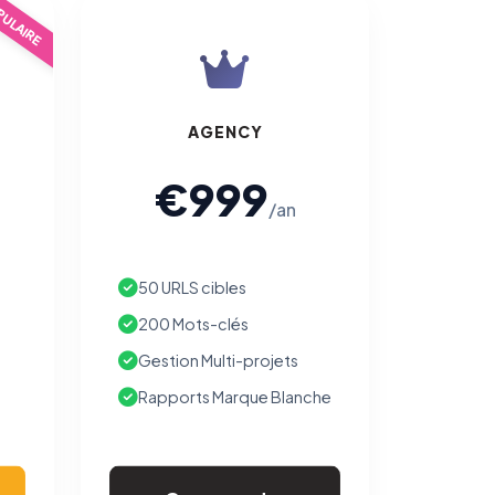
ULAIRE
AGENCY
€999
/an
50 URLS cibles
200 Mots-clés
Gestion Multi-projets
Rapports Marque Blanche