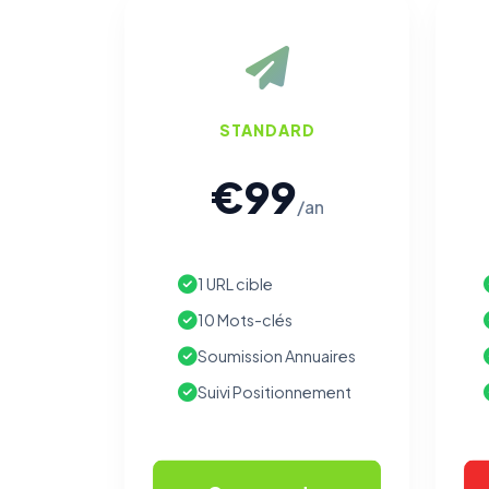
STANDARD
€99
/an
1 URL cible
10 Mots-clés
Soumission Annuaires
Suivi Positionnement