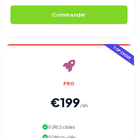
Commander
TOP CHOIX
PRO
€199
/an
5 URLS cibles
50 Mots-clés