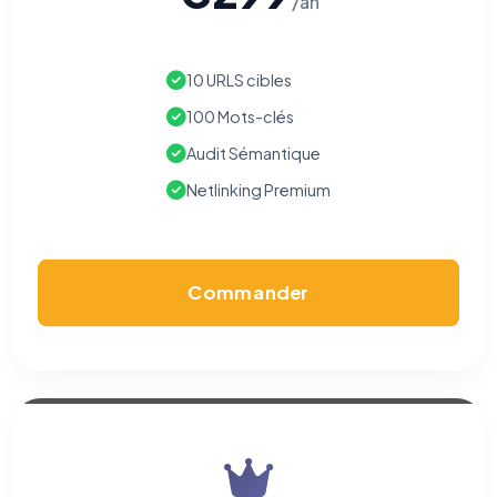
/an
10 URLS cibles
100 Mots-clés
Audit Sémantique
Netlinking Premium
Commander