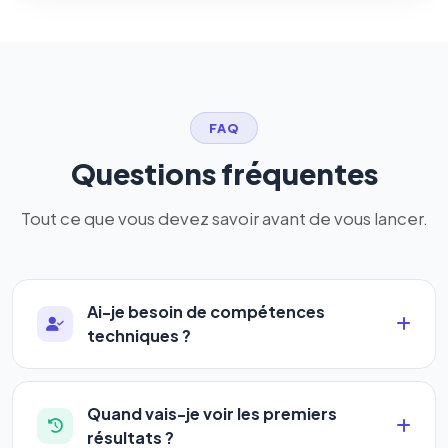
FAQ
Questions fréquentes
Tout ce que vous devez savoir avant de vous lancer.
Ai-je besoin de compétences
techniques ?
Absolument pas. Notre logiciel a été conçu pour
être accessible à
tous les profils
: artisans,
Quand vais-je voir les premiers
commerçants, auto-entrepreneurs, PME ou
résultats ?