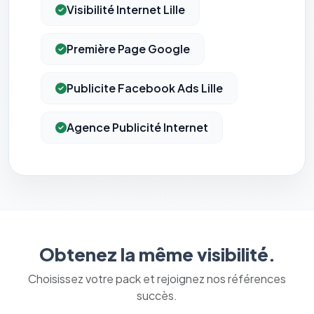
Visibilité Internet Lille
Première Page Google
Publicite Facebook Ads Lille
Agence Publicité Internet
⚙️
Obtenez la même visibilité.
Cookies essentiels
TOUJOURS ACTIF
Nécessaires au fonctionnement du site : session, sécurité,
Choisissez votre pack et rejoignez nos références
mémorisation de vos choix de consentement. Ils ne
succès.
peuvent pas être désactivés.