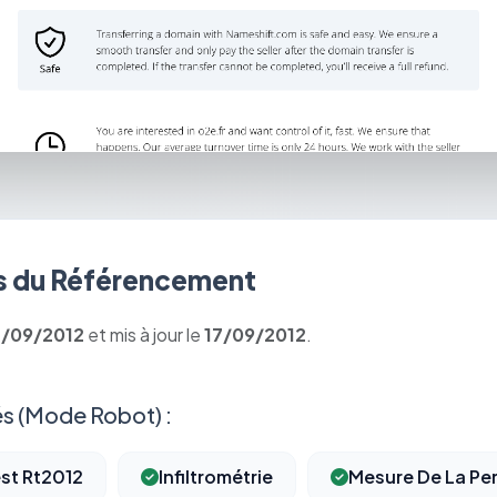
 du Référencement
7/09/2012
et mis à jour le
17/09/2012
.
s (Mode Robot) :
st Rt2012
Infiltrométrie
Mesure De La Perm