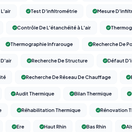
L'air
Test D'infiltrométrie
Mesure D'infilt
Contrôle De L'étanchéité à L'air
Thermog
Thermographie Infrarouge
Recherche De P
D'air
Recherche De Structure
Défaut D'i
ité
Recherche De Réseau De Chauffage
Audit Thermique
Bilan Thermique
e
Réhabilitation Thermique
Rénovation 
Ere
Haut Rhin
Bas Rhin
Al