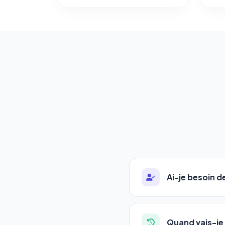
Ai-je besoin 
Absolument pas. Notre 
auto-entrepreneurs, P
Quand vais-je 