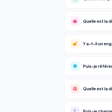
l'adresse de votre site,
La plupart de nos utili
référencement est un ma
Quelle est la 
progression
en automat
votre tableau de bord.
Le
SEO
(Search Engine 
GEO
(Generative Engine
Y a-t-il un e
Gemini et Perplexity
vo
deux simultanément et
Aucun engagement.
T
en un clic, ou en nous c
Puis-je référe
pas de frais cachés. Vot
Oui ! Chaque pack couvr
Quelle est la 
•
Standard
→ 1 URL
•
Pro
→ jusqu'à 5 URLs
Une agence SEO factu
•
Premium
→ jusqu'à 1
les IA. Notre logiciel 
Puis-je chang
•
Agency
→ jusqu'à 50