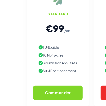
STANDARD
€99
/an
1 URL cible
10 Mots-clés
Soumission Annuaires
Suivi Positionnement
Commander