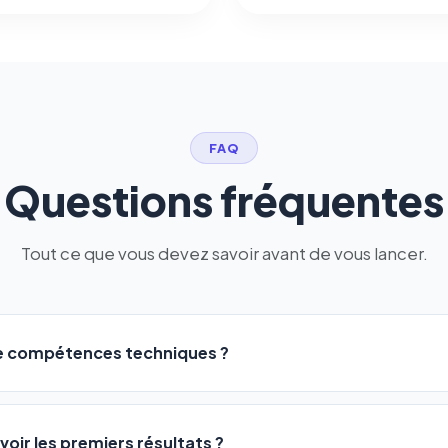
FAQ
Questions fréquentes
Tout ce que vous devez savoir avant de vous lancer.
de compétences techniques ?
logiciel a été conçu pour être accessible à
tous les profils
: a
ME ou agences. Pas de code, pas de configuration complexe —
voir les premiers résultats ?