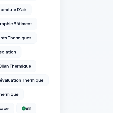
rométrie D'air
raphie Bâtiment
onts Thermiques
solation
Bilan Thermique
évaluation Thermique
Thermique
sace
68