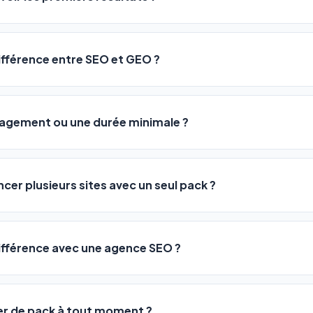
 décrivez votre activité, et le logiciel gère tout en automatiqu
sateurs observent une amélioration de leur positionnement en
4 
rathon, pas un sprint — mais notre logiciel
accélère considér
différence entre SEO et GEO ?
isant les actions SEO et GEO 24h/24. Vous suivez l'évolution 
Optimization) vous positionne sur les moteurs classiques : Goo
 Optimization) va plus loin : il fait en sorte que les IA généra
ngagement ou une durée minimale ?
us citent comme référence dans leurs réponses. Notre logiciel e
 automatiquement.
ous nos packs sont résiliables à tout moment, directement depu
ontactant par téléphone (09 73 89 23 94) ou via le support en li
ncer plusieurs sites avec un seul pack ?
re liberté est totale.
e un nombre de sites différent :
différence avec une agence SEO ?
re en moyenne entre
500 et 3 000€/mois
, sans garantie de rés
0 URLs
vous donne accès aux mêmes leviers d'optimisation dès
99€/an
er de pack à tout moment ?
 URLs