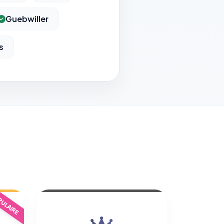
Guebwiller
s
ULAIRE