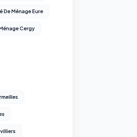
é De Ménage Eure
 Ménage Cergy
meilles
es
illiers