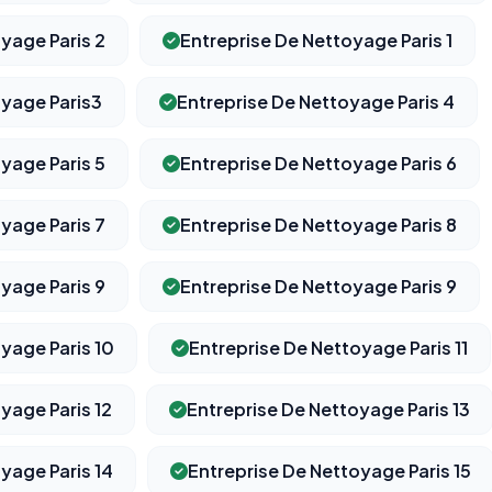
yage Paris 2
Entreprise De Nettoyage Paris 1
oyage Paris3
Entreprise De Nettoyage Paris 4
⚙️
yage Paris 5
Entreprise De Nettoyage Paris 6
Cookies essentiels
TOUJOURS ACTIF
Nécessaires au fonctionnement du site : session, sécurité,
yage Paris 7
Entreprise De Nettoyage Paris 8
mémorisation de vos choix de consentement. Ils ne peuvent
pas être désactivés.
yage Paris 9
Entreprise De Nettoyage Paris 9
Cookies analytiques
yage Paris 10
Entreprise De Nettoyage Paris 11
Nous aident à comprendre comment vous utilisez le site
(pages visitées, durée de visite) pour l'améliorer. Données
anonymisées via Google Analytics.
yage Paris 12
Entreprise De Nettoyage Paris 13
yage Paris 14
Entreprise De Nettoyage Paris 15
Cookies marketing