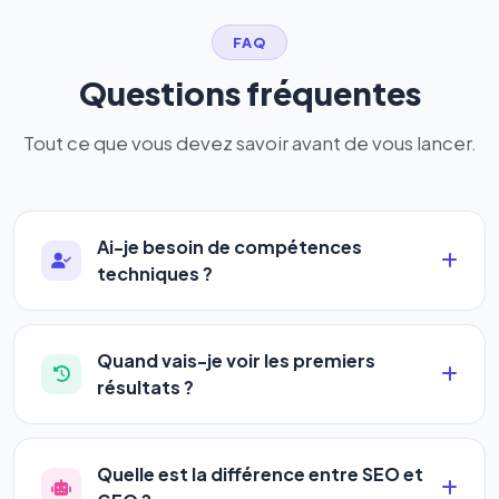
FAQ
Questions fréquentes
Tout ce que vous devez savoir avant de vous lancer.
Ai-je besoin de compétences
techniques ?
Absolument pas. Notre logiciel a été conçu pour
être accessible à
tous les profils
: artisans,
Quand vais-je voir les premiers
commerçants, auto-entrepreneurs, PME ou
résultats ?
agences. Pas de code, pas de configuration
La plupart de nos utilisateurs observent une
complexe — vous renseignez l'adresse de votre
amélioration de leur positionnement en
4 à 6
site, décrivez votre activité, et le logiciel gère tout
Quelle est la différence entre SEO et
semaines
. Le référencement est un marathon, pas
en automatique 24h/24.