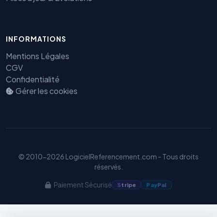
INFORMATIONS
Benjamin — Agent IA SEO &
Mentions Légales
GEO
CGV
Confidentialité
Gérer les cookies
© 2010-2026 LogicielReferencement.com - Tous droits
réservés.
Paiement Sécurisé
S
tripe
Pay
Pal