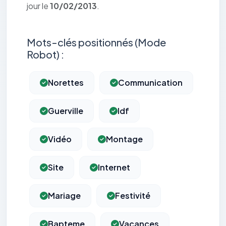
jour le
10/02/2013
.
Mots-clés positionnés (Mode
Robot) :
Norettes
Communication
Guerville
Idf
Vidéo
Montage
Site
Internet
Mariage
Festivité
Bapteme
Vacances