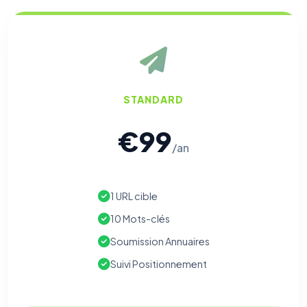
STANDARD
€99
/an
1 URL cible
10 Mots-clés
Soumission Annuaires
Suivi Positionnement