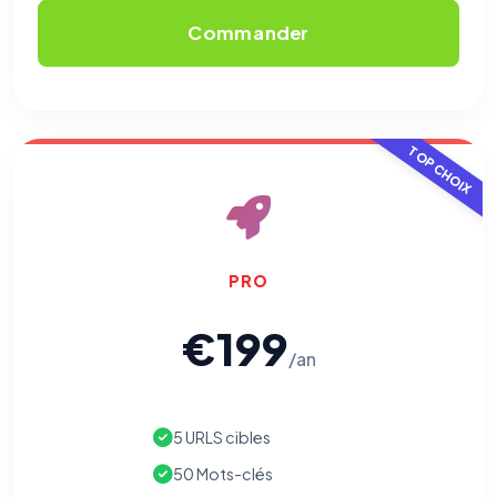
Commander
TOP CHOIX
PRO
€199
/an
5 URLS cibles
50 Mots-clés