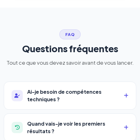
FAQ
Questions fréquentes
Tout ce que vous devez savoir avant de vous lancer.
Ai-je besoin de compétences
techniques ?
Absolument pas. Notre logiciel a été conçu pour
être accessible à
tous les profils
: artisans,
Quand vais-je voir les premiers
commerçants, auto-entrepreneurs, PME ou
résultats ?
agences. Pas de code, pas de configuration