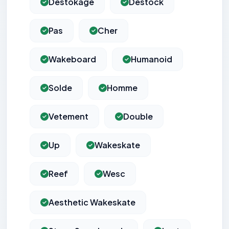
Destokage
Destock
Pas
Cher
Wakeboard
Humanoid
Solde
Homme
Vetement
Double
Up
Wakeskate
Reef
Wesc
Aesthetic Wakeskate