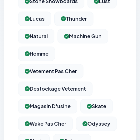
Stone Snowboards
Lust
Lucas
Thunder
Natural
Machine Gun
Homme
Vetement Pas Cher
Destockage Vetement
Magasin D'usine
Skate
Wake Pas Cher
Odyssey