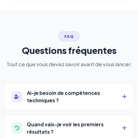
FAQ
Questions fréquentes
Tout ce que vous devez savoir avant de vous lancer.
Ai-je besoin de compétences
techniques ?
Absolument pas. Notre logiciel a été conçu pour
être accessible à
tous les profils
: artisans,
Quand vais-je voir les premiers
commerçants, auto-entrepreneurs, PME ou
résultats ?