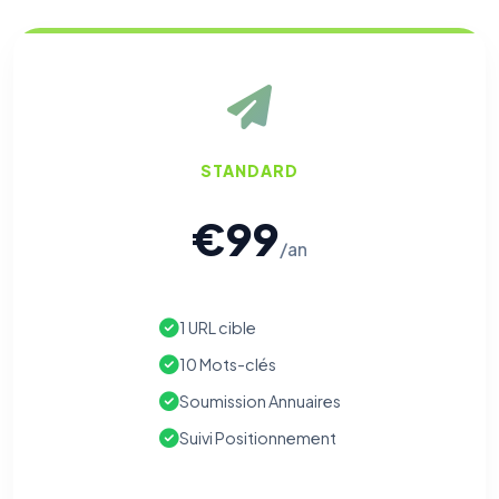
STANDARD
€99
/an
⚙️
1 URL cible
10 Mots-clés
Cookies essentiels
TOUJOURS ACTIF
Soumission Annuaires
Nécessaires au fonctionnement du site : session, sécurité,
mémorisation de vos choix de consentement. Ils ne
Suivi Positionnement
peuvent pas être désactivés.