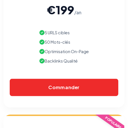
€199
/an
5 URLS cibles
50 Mots-clés
Optimisation On-Page
Backlinks Qualité
Commander
⚙️
Cookies essentiels
TOUJOURS ACTIF
POPULAIRE
Nécessaires au fonctionnement du site : session, sécurité,
mémorisation de vos choix de consentement. Ils ne