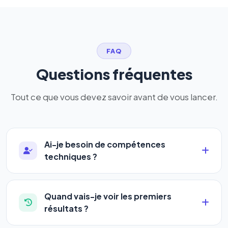
FAQ
Questions fréquentes
Tout ce que vous devez savoir avant de vous lancer.
Ai-je besoin de compétences
techniques ?
Absolument pas. Notre logiciel a été conçu pour
être accessible à
tous les profils
: artisans,
Quand vais-je voir les premiers
commerçants, auto-entrepreneurs, PME ou
résultats ?
agences. Pas de code, pas de configuration