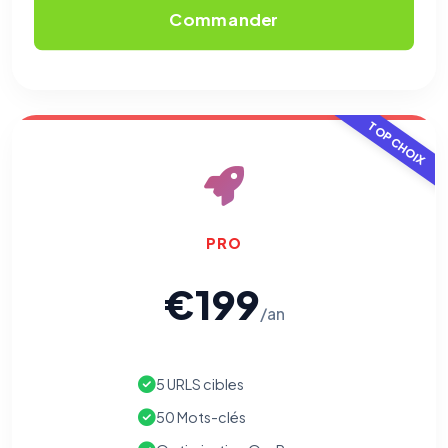
Commander
TOP CHOIX
PRO
€199
/an
5 URLS cibles
50 Mots-clés