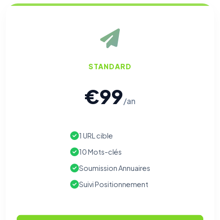
STANDARD
€99
/an
1 URL cible
10 Mots-clés
Soumission Annuaires
Suivi Positionnement