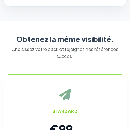
Obtenez la même visibilité.
Choisissez votre pack et rejoignez nos références
⚙️
succès.
Cookies essentiels
TOUJOURS ACTIF
Nécessaires au fonctionnement du site : session, sécurité,
mémorisation de vos choix de consentement. Ils ne
peuvent pas être désactivés.
Cookies analytiques
Nous aident à comprendre comment vous utilisez le site
STANDARD
(pages visitées, durée de visite) pour l'améliorer. Données
anonymisées via Google Analytics.
€99