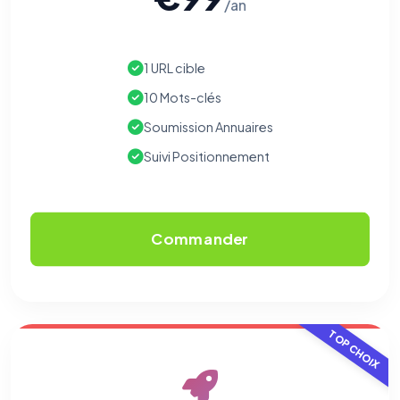
/an
Cookies marketing
Permettent d'afficher des publicités pertinentes et de
mesurer l'efficacité de nos campagnes (Google Ads,
Meta/Facebook). Vous pouvez les refuser sans impact sur
1 URL cible
votre navigation.
10 Mots-clés
Traceurs des courriels
HORS SITE WEB
Soumission Annuaires
Les e-mails peuvent contenir un pixel d'ouverture et des liens
traçants (Art. 82 loi Informatique et Libertés ; recommandation CNIL
Suivi Positionnement
pixels 2026 / FAQ juillet 2026).
Ce suivi n'est pas géré par ce
bandeau cookies
(cadre distinct du site web). Pour vous y
opposer : utilisez le
lien dédié en pied de chaque courriel
(« Pour
vous opposer à ce suivi ») — sans vous désinscrire des envois — ou
écrivez à
contact@logicielreferencement.com
. Détail :
Politique de
confidentialité
(section Traceurs dans les Courriels).
Commander
TOP CHOIX