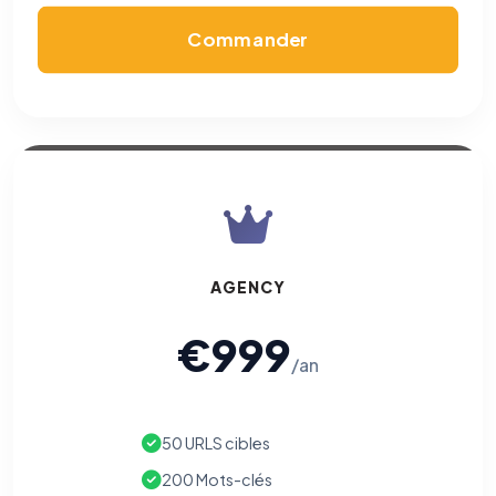
Commander
AGENCY
€999
/an
50 URLS cibles
200 Mots-clés