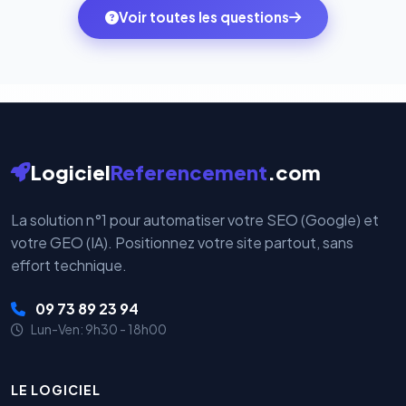
monde. Vos données bancaires ne transitent jamais
Voir toutes les questions
votre historique.
par nos serveurs — elles sont gérées directement et
cryptées par ces plateformes certifiées PCI DSS.
Logiciel
Referencement
.com
La solution n°1 pour automatiser votre SEO (Google) et
votre GEO (IA). Positionnez votre site partout, sans
effort technique.
09 73 89 23 94
Lun-Ven: 9h30 - 18h00
LE LOGICIEL