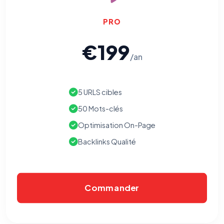
PRO
€199
/an
5 URLS cibles
50 Mots-clés
Optimisation On-Page
Backlinks Qualité
Commander