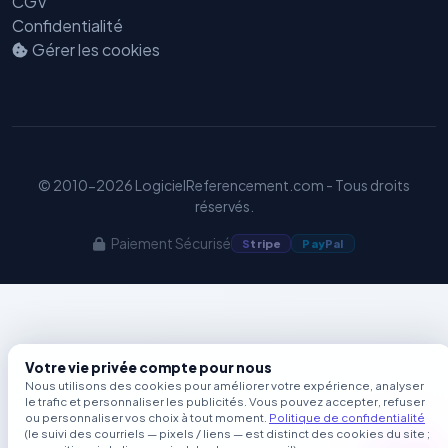
CGV
GEO
Confidentialité
Gérer les cookies
© 2010-2026 LogicielReferencement.com - Tous droits
réservés.
Paiement Sécurisé
S
tripe
Pay
Pal
Votre vie privée compte pour nous
Nous utilisons des cookies pour améliorer votre expérience, analyser
le trafic et personnaliser les publicités. Vous pouvez accepter, refuser
ou personnaliser vos choix à tout moment.
Politique de confidentialité
(le suivi des courriels — pixels / liens — est distinct des cookies du site ;