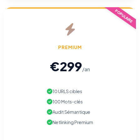
POPULAIRE
PREMIUM
€299
/an
10 URLS cibles
100 Mots-clés
Audit Sémantique
Netlinking Premium