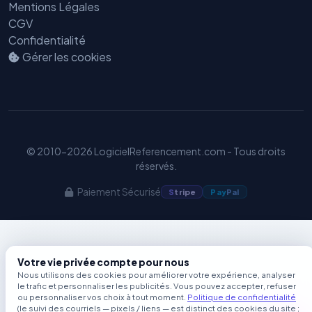
Benjamin — Agent IA SEO &
Mentions Légales
GEO
CGV
Confidentialité
Gérer les cookies
© 2010-2026 LogicielReferencement.com - Tous droits
réservés.
Paiement Sécurisé
S
tripe
Pay
Pal
Votre vie privée compte pour nous
Nous utilisons des cookies pour améliorer votre expérience, analyser
le trafic et personnaliser les publicités. Vous pouvez accepter, refuser
ou personnaliser vos choix à tout moment.
Politique de confidentialité
(le suivi des courriels — pixels / liens — est distinct des cookies du site ;