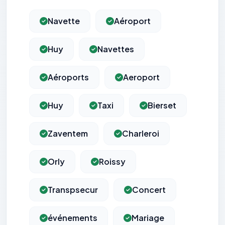
Navette
Aéroport
Huy
Navettes
Aéroports
Aeroport
Huy
Taxi
Bierset
Zaventem
Charleroi
Orly
Roissy
Transpsecur
Concert
événements
Mariage