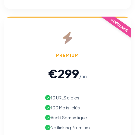
POPULAIRE
PREMIUM
€299
/an
10 URLS cibles
100 Mots-clés
Audit Sémantique
Netlinking Premium