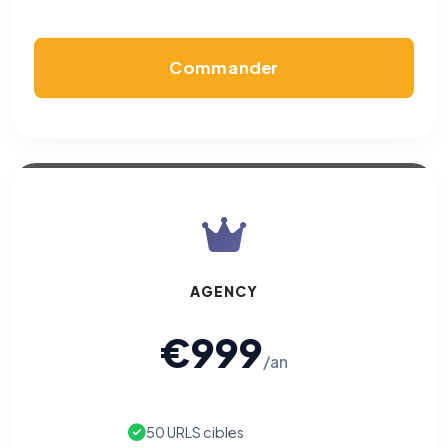
Commander
AGENCY
€999
/an
50 URLS cibles