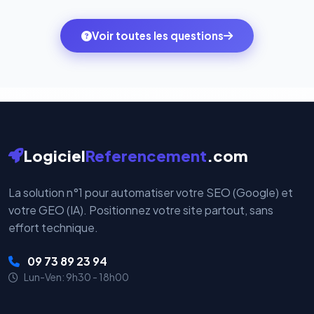
quelques clics vers le pack qui correspond à vos
des systèmes de paiement les plus sécurisés au
ambitions du moment — sans perdre vos données ni
monde. Vos données bancaires ne transitent jamais
Voir toutes les questions
votre historique.
par nos serveurs — elles sont gérées directement et
cryptées par ces plateformes certifiées PCI DSS.
Logiciel
Referencement
.com
La solution n°1 pour automatiser votre SEO (Google) et
votre GEO (IA). Positionnez votre site partout, sans
effort technique.
09 73 89 23 94
Lun-Ven: 9h30 - 18h00