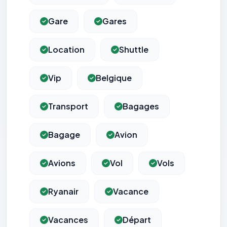
Gare
Gares
Location
Shuttle
Vip
Belgique
Transport
Bagages
Bagage
Avion
Avions
Vol
Vols
Ryanair
Vacance
Vacances
Départ