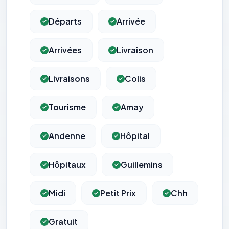
Départs
Arrivée
Arrivées
Livraison
Livraisons
Colis
Tourisme
Amay
Andenne
Hôpital
Hôpitaux
Guillemins
Midi
Petit Prix
Chh
Gratuit