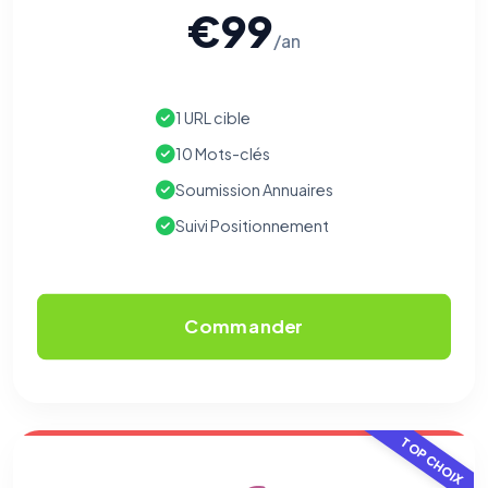
€99
/an
1 URL cible
10 Mots-clés
Soumission Annuaires
⚙️
Suivi Positionnement
Cookies essentiels
TOUJOURS ACTIF
Nécessaires au fonctionnement du site : session, sécurité,
mémorisation de vos choix de consentement. Ils ne
Commander
peuvent pas être désactivés.
Cookies analytiques
Nous aident à comprendre comment vous utilisez le site
(pages visitées, durée de visite) pour l'améliorer. Données
TOP CHOIX
anonymisées via Google Analytics.