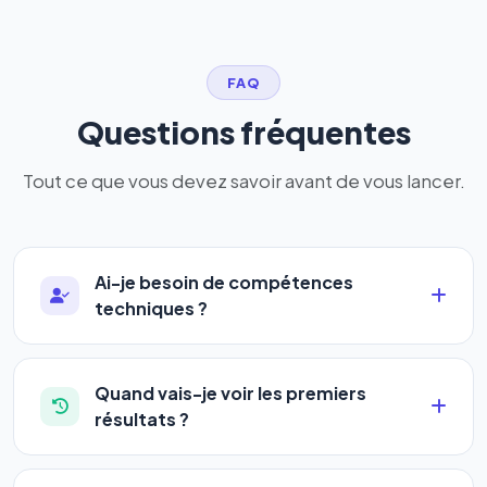
FAQ
Questions fréquentes
Tout ce que vous devez savoir avant de vous lancer.
Ai-je besoin de compétences
techniques ?
Absolument pas. Notre logiciel a été conçu pour
être accessible à
tous les profils
: artisans,
Quand vais-je voir les premiers
commerçants, auto-entrepreneurs, PME ou
résultats ?
agences. Pas de code, pas de configuration
La plupart de nos utilisateurs observent une
complexe — vous renseignez l'adresse de votre