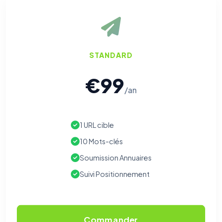
STANDARD
€99
/an
1 URL cible
10 Mots-clés
Soumission Annuaires
Suivi Positionnement
Commander