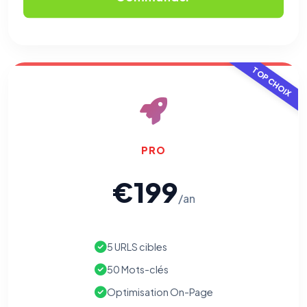
TOP CHOIX
PRO
€199
/an
5 URLS cibles
50 Mots-clés
Optimisation On-Page